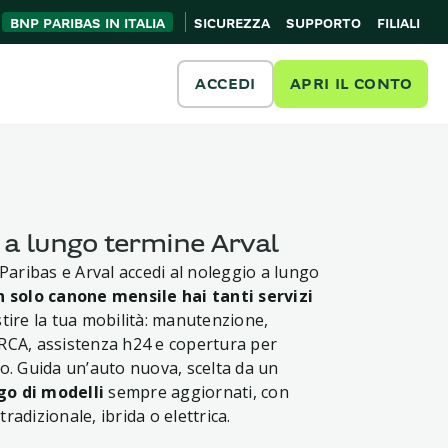
BNP PARIBAS IN ITALIA
SICUREZZA
SUPPORTO
FILIALI
ACCEDI
APRI IL CONTO
 a lungo termine Arval
ribas e Arval accedi al noleggio a lungo
n solo canone mensile hai tanti servizi
tire la tua mobilità: manutenzione,
RCA, assistenza h24 e copertura per
to. Guida un’auto nuova, scelta da un
o di modelli
sempre aggiornati, con
radizionale, ibrida o elettrica.