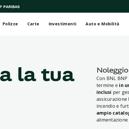
P PARIBAS
Polizze
Carte
Investimenti
Auto e Mobilità
a la tua
Noleggio
Con BNL BNP Pa
termine e
in u
inclusi
per ges
assicurazione 
incendio e fur
ampio catalog
alimentazione t