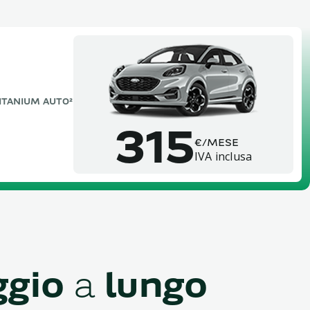
TITANIUM AUTO²
315
€/MESE
IVA inclusa
ggio
a
lungo