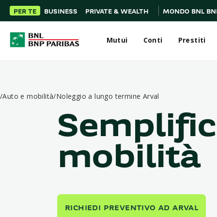
PER TE
BUSINESS
PRIVATE & WEALTH
MONDO BNL BN
Mutui
Conti
Prestiti
/
Auto e mobilità
/
Noleggio a lungo termine Arval
Semplific
mobilità
RICHIEDI PREVENTIVO AD ARVAL