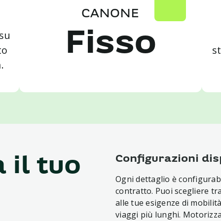
CANONE
 su
Fisso
to
s
.
Configurazioni dis
 il tuo
Ogni dettaglio è configurabil
contratto. Puoi scegliere tr
alle tue esigenze di mobilità
viaggi più lunghi. Motorizzaz