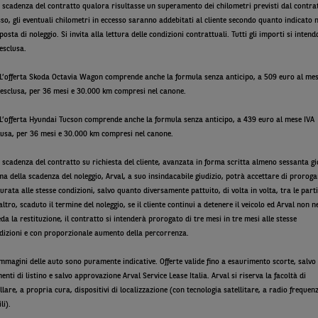
a scadenza del contratto qualora risultasse un superamento dei chilometri previsti dal contra
sso, gli eventuali chilometri in eccesso saranno addebitati al cliente secondo quanto indicato n
posta di noleggio. Si invita alla lettura delle condizioni contrattuali. Tutti gli importi si inten
 esclusa.
 L’offerta Skoda Octavia Wagon comprende anche la formula senza anticipo, a 509 euro al me
 esclusa, per 36 mesi e 30.000 km compresi nel canone.
 L’offerta Hyundai Tucson comprende anche la formula senza anticipo, a 439 euro al mese IVA
lusa, per 36 mesi e 30.000 km compresi nel canone.
a scadenza del contratto su richiesta del cliente, avanzata in forma scritta almeno sessanta gi
ma della scadenza del noleggio, Arval, a suo insindacabile giudizio, potrà accettare di prorog
durata alle stesse condizioni, salvo quanto diversamente pattuito, di volta in volta, tra le parti
altro, scaduto il termine del noleggio, se il cliente continui a detenere il veicolo ed Arval non n
eda la restituzione, il contratto si intenderà prorogato di tre mesi in tre mesi alle stesse
dizioni e con proporzionale aumento della percorrenza.
immagini delle auto sono puramente indicative. Offerte valide fino a esaurimento scorte, salvo
enti di listino e salvo approvazione Arval Service Lease Italia. Arval si riserva la facoltà di
allare, a propria cura, dispositivi di localizzazione (con tecnologia satellitare, a radio frequen
li).