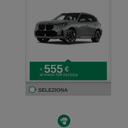
555
€
a
al mese IVA esclusa
SELEZIONA