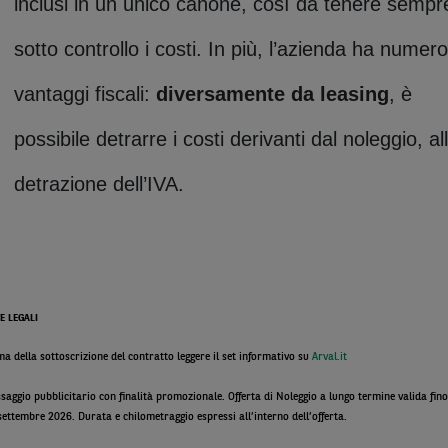
inclusi in un unico canone, così da tenere sempr
sotto controllo i costi. In più, l’azienda ha numero
vantaggi fiscali:
diversamente da leasing
, è
possibile detrarre i costi derivanti dal noleggio, al
detrazione dell’IVA.
E LEGALI
ma della sottoscrizione del contratto leggere il set informativo su
Arval.it
saggio pubblicitario con finalità promozionale. Offerta di Noleggio a lungo termine valida fino
settembre 2026. Durata e chilometraggio espressi all’interno dell’offerta.