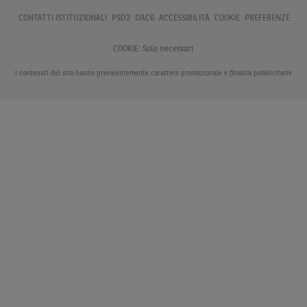
CONTATTI ISTITUZIONALI
PSD2
DAC6
ACCESSIBILITÀ
COOKIE
PREFERENZE
COOKIE:
Solo necessari
I contenuti del sito hanno prevalentemente carattere promozionale e finalità pubblicitarie