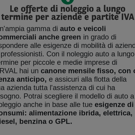
Le offerte di noleggio a lungo
termine per aziende e partite IVA
n'ampia gamma di
auto e veicoli
ommerciali anche green
in grado di
ispondere alle esigenze di mobilità di azien
 professionisti. Con il noleggio auto a lungo
ermine per piccole e medie imprese di
RVAL hai un
canone mensile fisso, con 
enza anticipo,
e assicuri alla flotta della
ua azienda tutta l'assistenza di cui ha
isogno. Potrai scegliere il modello di auto a
oleggio anche in base alle tue
esigenze di
onsumi: alimentazione ibrida, elettrica,
iesel, benzina o GPL.