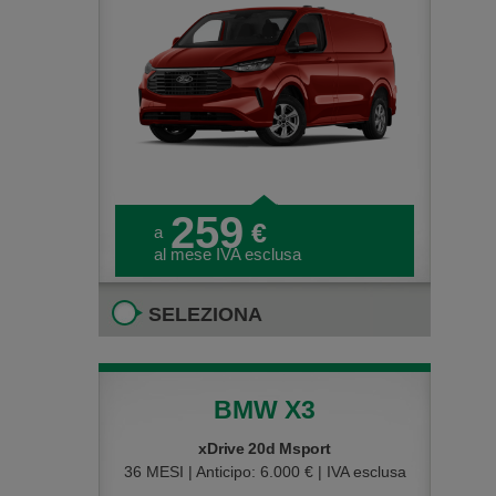
259
€
a
al mese IVA esclusa
SELEZIONA
BMW X3
xDrive 20d Msport
36 MESI | Anticipo: 6.000 € | IVA esclusa