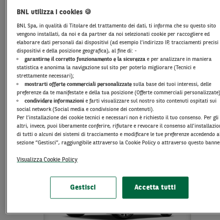
BNL utilizza i cookies 🍪
255
€
a
BNL Spa, in qualità di Titolare del trattamento dei dati, ti informa che su questo sito
vengono installati, da noi e da partner da noi selezionati cookie per raccogliere ed
al mese IVA esclusa
elaborare dati personali dai dispositivi (ad esempio l’indirizzo IP, tracciamenti precisi
dispositivi e della posizione geografica), al fine di: -
garantirne il corretto funzionamento e la sicurezza
e per analizzare in maniera
SELEZIONA
statistica e anonima la navigazione sul sito per poterlo migliorare (Tecnici e
strettamente necessari);
mostrarti offerte commerciali personalizzate
sulla base dei tuoi interessi, delle
preferenze da te manifestate e della tua posizione (Offerte commerciali personalizzate)
condividere informazioni
e farti visualizzare sul nostro sito contenuti ospitati sui
TOYOTA C-HR
social network (Social media e condivisione dei contenuti).
Per l’installazione dei cookie tecnici e necessari non è richiesto il tuo consenso. Per gli
Hybrid 140 Active
altri, invece, puoi liberamente conferire, rifiutare e revocare il consenso all’installazi
36 MESI | Anticipo: 5.000 € | IVA esclusa
di tutti o alcuni dei sistemi di tracciamento e modificare le tue preferenze accedendo a
sezione “Gestisci”, raggiungibile attraverso la Cookie Policy o attraverso questo banne
Visualizza Cookie Policy
Gestisci
Accetta tutti