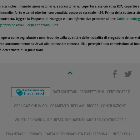
ervizi inclusi: manutenzione ordinaria e straordinaria, copertura assicurativa RCA, copertura
 incendio, furto e danni ulteriori con penalità, soccorso stradale h 24. Prima della sottoscrizi
 contratto, leggere la Proposta di Noleggio e il set informativo presente al link:
Guida al nolegg
go termine Arval. Scegli con tranquillità
 opera come segnalante e non risponde della qualità e delle modalità di erogazione del serviz
erto autonomamente da Arval alla potenziale clientela. BNL percepirà una commissione al bu
o dell'attività di segnalazione.
DATI SOCIETARI
PROSPETTI BNL
CERTIFICATE E
OBBLIGAZIONI IN COLLOCAMENTO
RECLAMI-RICORSI-CONCILIAZIONE
WHISTLEBLOWING
RICHIESTA DOCUMENTI
ARBITRO CONTROVERSIE
FINANZIARIE
PRIVACY
CARTA RESPONSABILITÀ DATI PERSONALI
NOTE LEGALI