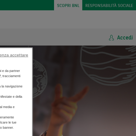
SCOPRI BNL
RESPONSABILITÀ SOCIALE
Accedi
enza accettare
oi e da partner
P, tracciamenti
a la navigazione
ifestate e della
ial media e
liberamente
ficare le tue
to banner.