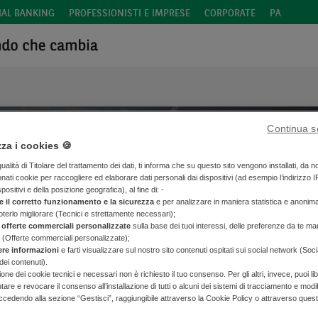
IAL BANKING
PROFESSIONISTI E IMPRESE
CORPORATE
PA
Continua s
zza i cookies 🍪
alità di Titolare del trattamento dei dati, ti informa che su questo sito vengono installati, da n
onati cookie per raccogliere ed elaborare dati personali dai dispositivi (ad esempio l’indirizzo I
spositivi e della posizione geografica), al fine di: -
Fondazione Telethon
e il corretto funzionamento e la sicurezza
e per analizzare in maniera statistica e anonim
poterlo migliorare (Tecnici e strettamente necessari);
 offerte commerciali personalizzate
sulla base dei tuoi interessi, delle preferenze da te man
Ogni passo nella ricerca è un passo nel futuro
 (Offerte commerciali personalizzate);
ere informazioni
e farti visualizzare sul nostro sito contenuti ospitati sui social network (Soc
dei contenuti).
zione dei cookie tecnici e necessari non è richiesto il tuo consenso. Per gli altri, invece, puoi 
iutare e revocare il consenso all’installazione di tutti o alcuni dei sistemi di tracciamento e modi
SCOPRI DI PIÙ
cedendo alla sezione “Gestisci”, raggiungibile attraverso la Cookie Policy o attraverso ques