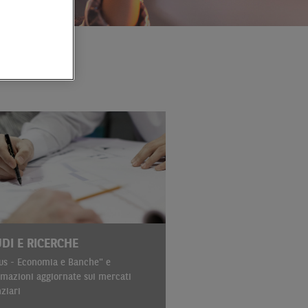
DI E RICERCHE
us - Economia e Banche" e
rmazioni aggiornate sui mercati
nziari