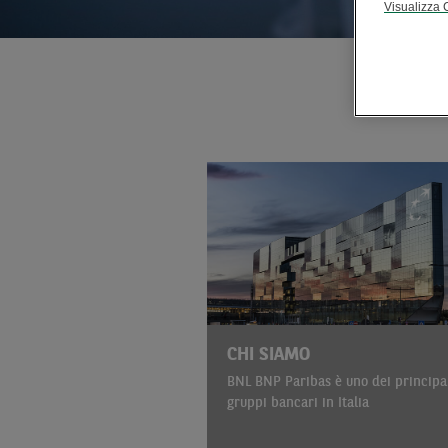
Visualizza 
CHI SIAMO
BNL BNP Paribas è uno dei principa
gruppi bancari in Italia