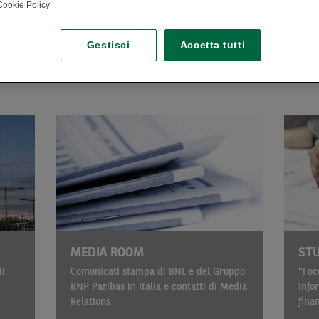
Cookie Policy
Gestisci
Accetta tutti
MEDIA ROOM
STU
li
Comunicati stampa di BNL e del Gruppo
"Foc
BNP Paribas in Italia e contatti di Media
info
Relations
fina