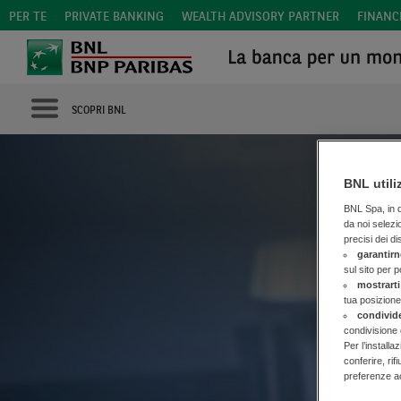
PER TE
PRIVATE BANKING
WEALTH ADVISORY PARTNER
FINANC
SCOPRI BNL
BNL utili
BNL Spa, in qu
da noi selezi
precisi dei di
garantirn
sul sito per 
mostrarti
tua posizione
condivid
condivisione 
Per l’installa
conferire, rif
preferenze ac