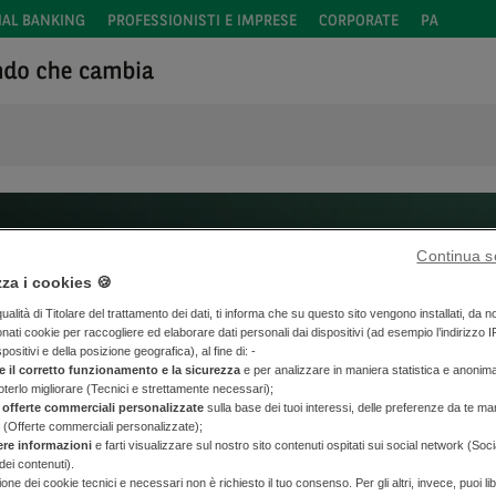
IAL BANKING
PROFESSIONISTI E IMPRESE
CORPORATE
PA
Continua s
zza i cookies 🍪
alità di Titolare del trattamento dei dati, ti informa che su questo sito vengono installati, da n
onati cookie per raccogliere ed elaborare dati personali dai dispositivi (ad esempio l’indirizzo I
spositivi e della posizione geografica), al fine di: -
e il corretto funzionamento e la sicurezza
e per analizzare in maniera statistica e anonim
poterlo migliorare (Tecnici e strettamente necessari);
 offerte commerciali personalizzate
sulla base dei tuoi interessi, delle preferenze da te man
 (Offerte commerciali personalizzate);
ere informazioni
e farti visualizzare sul nostro sito contenuti ospitati sui social network (Soc
dei contenuti).
zione dei cookie tecnici e necessari non è richiesto il tuo consenso. Per gli altri, invece, puoi 