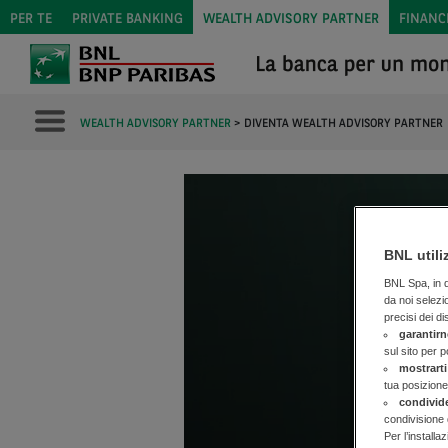
PER TE
PRIVATE BANKING
WEALTH ADVISORY PARTNER
FINANC
WEALTH ADVISORY PARTNER
>
DIVENTA WEALTH ADVISORY PARTNER
BNL utili
BNL Spa, in qu
da noi selezi
precisi dei di
garantirn
sul sito per 
mostrarti
tua posizione
condivid
condivisione 
Per l’installa