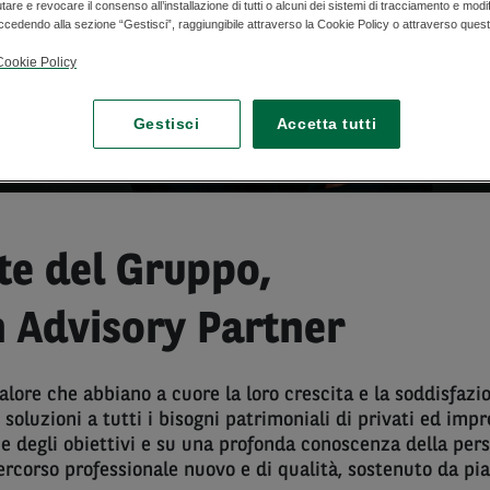
iutare e revocare il consenso all’installazione di tutti o alcuni dei sistemi di tracciamento e modi
cedendo alla sezione “Gestisci”, raggiungibile attraverso la Cookie Policy o attraverso ques
Cookie Policy
Gestisci
Accetta tutti
th Advisory Partner
rte del Gruppo,
 Advisory Partner
alore che abbiano a cuore la loro crescita e la soddisfazion
e soluzioni a tutti i bisogni patrimoniali di privati ed imp
ne degli obiettivi e su una profonda conoscenza della per
ercorso professionale nuovo e di qualità, sostenuto da pia