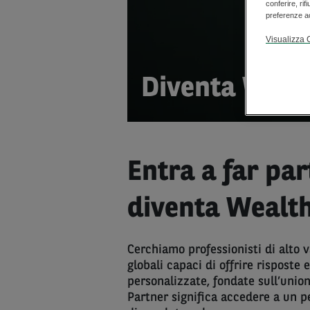
conferire, rif
preferenze ac
Visualizza 
Diventa Weal
Entra a far pa
diventa Wealth
Cerchiamo professionisti di alto v
globali capaci di offrire risposte 
personalizzate, fondate sull’unio
Partner significa accedere a un p