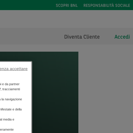
SCOPRI BNL
RESPONSABILITÀ SOCIALE
Diventa Cliente
Accedi
enza accettare
oi e da partner
P, tracciamenti
a la navigazione
ifestate e della
ial media e
liberamente