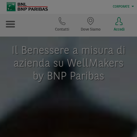
CORPORATE
Contatti
Dove Siamo
Accedi
Il Benessere a misura di
azienda su WellMakers
by BNP Paribas