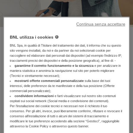
Continua senza accettare
BNL utilizza i cookies 🍪
BNL. GRUPPO BNP PARIBAS,
BNL Spa, in qualità di Titolare del trattamento dei dati, ti informa che su questo
OFFRE UN'INNOVATIVA GAMMA
sito vengono installati, da noi e da partner da noi selezionati cookie per
raccogliere ed elaborare dati personali dai dispositivi (ad esempio l’indirizzo IP,
DI SERVIZI AD ELEVATO
tracciamenti precisi dei dispositivi e della posizione geografica), al fine di: -
garantirne il corretto funzionamento e la sicurezza
e per analizzare in
CONTENUTO TECNOLOGICO,
maniera statistica e anonima la navigazione sul sito per poterlo migliorare
(Tecnici e strettamente necessari);
mostrarti offerte commerciali personalizzate
sulla base dei tuoi
PERFETTAMENTE ADATTABILI
interessi, delle preferenze da te manifestate e della tua posizione (Offerte
commerciali personalizzate);
ALLE ESIGENZE
condividere informazioni
e farti visualizzare sul nostro sito contenuti
ospitati sui social network (Social media e condivisione dei contenuti).
AMMINISTRATIVE, CONTABILI E
Per l’installazione dei cookie tecnici e necessari non è richiesto il tuo
consenso. Per gli altri, invece, puoi liberamente conferire, rifiutare e revocare il
FUNZIONALI DEGLI ENTI
consenso all’installazione di tutti o alcuni dei sistemi di tracciamento e
modificare le tue preferenze accedendo alla sezione “Gestisci”, raggiungibile
PUBBLICI PER LA GESTIONE
attraverso la Cookie Policy o attraverso questo banner.