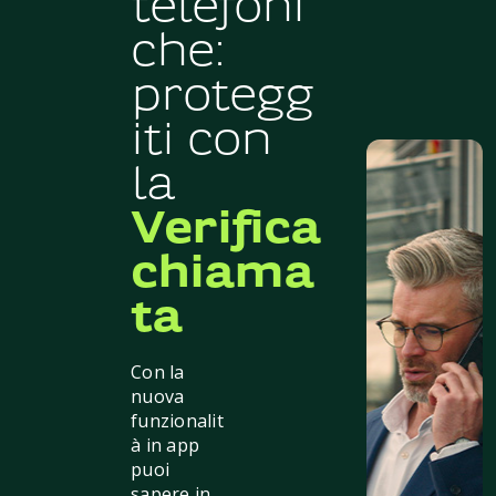
telefoni
che:
protegg
iti con
la
Verifica
chiama
ta
Con la
nuova
funzionalit
à in app
puoi
sapere in