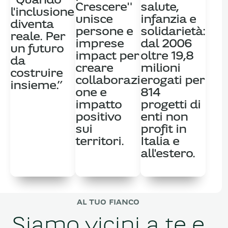
“Quando
Crescere"
salute,
l'inclusione
unisce
infanzia e
diventa
persone e
solidarietà:
reale. Per
imprese
dal 2006
un futuro
impact per
oltre 19,8
da
creare
milioni
costruire
collaborazi
erogati per
insieme.”
one e
814
impatto
progetti di
positivo
enti non
sui
profit in
territori.
Italia e
all'estero.
AL TUO FIANCO
Siamo vicini a te e