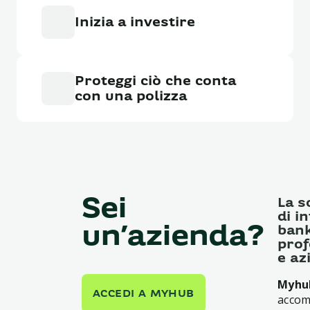
Inizia a investire
Proteggi ciò che conta
con una polizza
Sei
La s
di i
un’azienda?
bank
prof
e az
Myhu
ACCEDI A MYHUB
accom