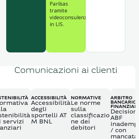
Paribas
tramite
videoconsulenza,
in LIS.
Comunicazioni ai clienti
TENIBILITÀ
ACCESSIBILITÀ
NORMATIVE
ARBITRO
BANCARIO
formativa
Accessibilità
Le norme
FINANZIAR
lla
degli
sulla
Decisioni
stenibilità
sportelli AT
classificazio
ABF
i servizi
M BNL
ne dei
inademp
nanziari
debitori
/ con
mancata