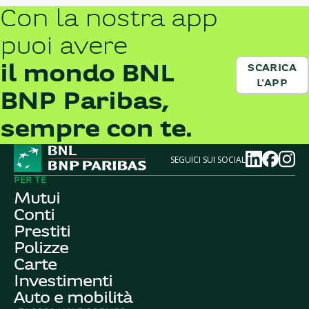
Con la nostra app
puoi avere
il mondo BNL
SCARICA
L'APP
BNP Paribas,
sempre con te.
SEGUICI SUI SOCIAL
PER TE
Mutui
Conti
Prestiti
Polizze
Carte
Investimenti
Auto e mobilità