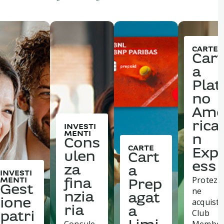
CARTE
Cart
a
Plat
no
Am
rica
INVESTI
MENTI
n
Cons
CARTE
Exp
ulen
Cart
ess
za
a
INVESTI
Protezi
MENTI
fina
Prep
Gest
ne
nzia
agat
acquisti,
ione
ria
a
Club
patri