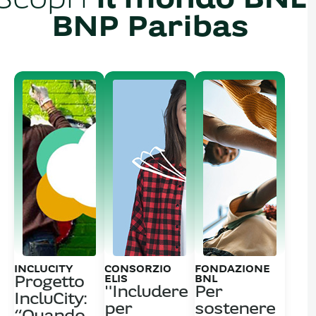
Scopri
il mondo BNL
BNP Paribas
INCLUCITY
CONSORZIO
FONDAZIONE
ELIS
BNL
Progetto
"Includere
Per
IncluCity:
per
sostenere