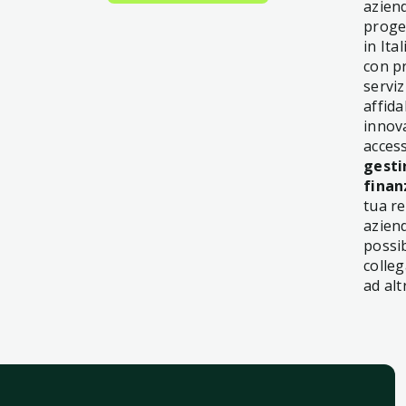
azien
proget
in Ital
con pr
servizi
affida
innova
acces
gestir
finan
tua re
aziend
possib
colleg
ad alt