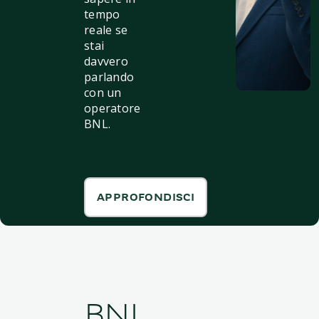
tempo
reale se
stai
davvero
parlando
con un
operatore
BNL.
APPROFONDISCI
BNL