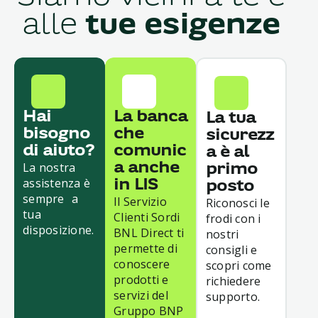
alle
tue esigenze
Hai
La banca
La tua
bisogno
che
sicurezz
di aiuto?
comunic
a è al
La nostra
a anche
primo
assistenza è
in LIS
posto
sempre a
Il Servizio
Riconosci le
tua
Clienti Sordi
frodi con i
disposizione.
BNL Direct ti
nostri
permette di
consigli e
conoscere
scopri come
prodotti e
richiedere
servizi del
supporto.
Gruppo BNP