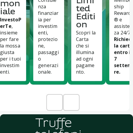
Consule
Membe
Limi
mon
nza
ship
ted
iale
finanziar
Reward
Editi
InvestoP
ia per
® e
on
erTe
,
investim
assisten
insieme
enti,
Scopri la
za 24/7.
per fare
protezio
Carta
Richied
la mossa
ne,
che si
la carta
giusta
passaggi
illumina
entro il
per i tuoi
o
ad ogni
7
investim
generazi
pagame
settem
enti.
onale.
nto.
re.
Truffe