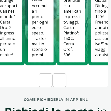
lounge
prenotar
Global
aeroport
Accumul
e su
Dining,
uali nel
a 1
american
fino a
mondo⁵.
punto¹
express.i
120€
Carta
per ogni
t/viaggi.
Freeno
Oro: 2
euro
Carta
annui e
ingressi
speso.
Platino⁵:
polizze
all'anno,
Trasfor
150€,
assicura
per te e
mali in
Carta
ive¹⁰ pe
un
sconti o
Oro⁸:
viaggi e
ospite⁹.
premi.
50€.
acquisti.
COME RICHIEDERLA IN APP BNL