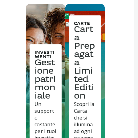
CARTE
Cart
a
Prep
INVESTI
agat
MENTI
Gest
a
ione
Limi
patri
ted
mon
Editi
iale
on
Un
Scopri la
support
Carta
o
che si
costante
illumina
per i tuoi
ad ogni