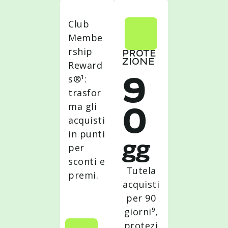
Club
Membe
rship
PROTE
ZIONE
Reward
s®¹:
9
trasfor
ma gli
0
acquisti
in punti
gg
per
sconti e
Tutela
premi.
acquisti
per 90
giorni⁹,
protezi