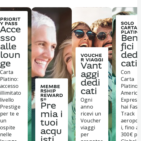
PRIORIT
SOLO
Y PASS
CARTA
Acce
PLATIN
sso
Ben
alle
fici
loun
dedi
VOUCHE
R VIAGGI
ge
cati
Vant
Carta
Con
aggi
Platino:
Carta
dedi
accesso
Platino
MEMBE
cati
RSHIP
illimitato
America
REWARD
livello
Ogni
Express
S®
Pre
Prestige
anno
hai Fast
per te e
ricevi un
Track
mia i
un
Voucher
aeropor
tuoi
ospite
viaggi
i, fino a
acqu
nelle
per
300€ pe
isti