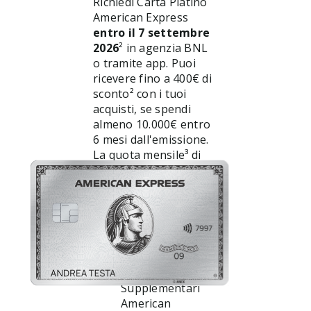
Richiedi Carta Platino
American Express
entro il 7 settembre
2026
² in agenzia BNL
o tramite app. Puoi
ricevere fino a 400€ di
sconto² con i tuoi
acquisti, se spendi
almeno 10.000€ entro
6 mesi dall'emissione.
La quota mensile³ di
70€ include:
1 Carta Platino
Base
1 Carta Platino
Supplementare e
fino a 4 Carte
Oro
Supplementari
American