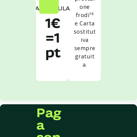
one
ACCUMULA
frodi¹⁰
1€
e Carta
sostitut
=1
iva
sempre
pt
gratuit
a.
Pag
a