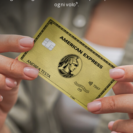
ogni volo⁹.