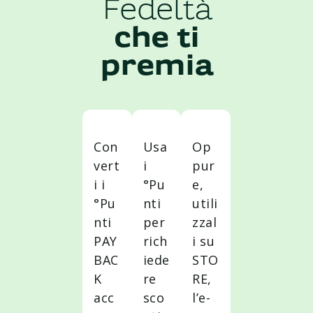
Fedeltà
che ti
premia
Con
Usa
Op
vert
i
pur
i i
°Pu
e,
°Pu
nti
utili
nti
per
zzal
PAY
rich
i su
BAC
iede
STO
K
re
RE,
acc
sco
l’e-