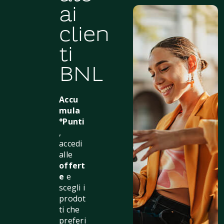
ai
clien
ti
BNL
Accu
mula
°Punti
,
accedi
alle
offert
e
e
scegli i
prodot
ti che
preferi