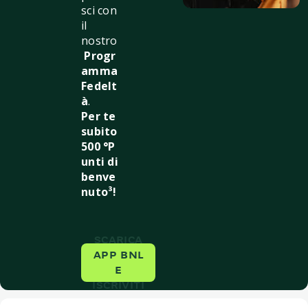
sci con
il
nostro
Progr
amma
F
edelt
à
.
Per te
subito
500 °P
unti di
benve
nuto³!
SCARICA
APP BNL
E
ISCRIVITI