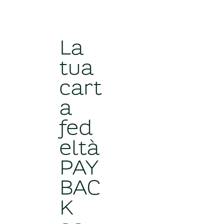
La
tua
cart
a
fed
eltà
PAY
BAC
K