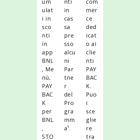
um
nti
com
ulat
in
mer
i in
cas
ce
sco
sa
ded
nti
pre
icat
in
sso
o ai
app
alcu
clie
BNL
ni
nti
, Me
Par
PAY
nù,
tne
BAC
PAY
r
K.
BAC
del
Puo
K
Pro
i
per
gra
sce
BNL
mm
glie
,
a¹.
re
STO
tra