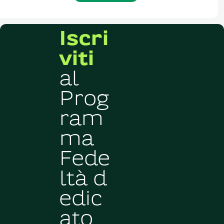
Iscri
viti
al
Prog
ram
ma
Fede
ltà d
edic
ato