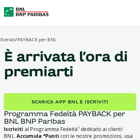
/
Servizi
/
PAYBACK per BNL
È arrivata l’ora di
premiarti
SCARICA APP BNL E ISCRIVITI
Programma Fedeltà PAYBACK per
BNL BNP Paribas
Iscriviti
al Programma Fedeltà¹ dedicato ai clienti
BNL.
Accumula °Punti
con le nostre promozioni, usa