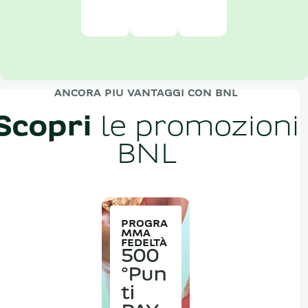
ANCORA PIU VANTAGGI CON BNL
Scopri
le promozioni
BNL
PROGRA
MMA
FEDELTÀ
500
°Pun
ti