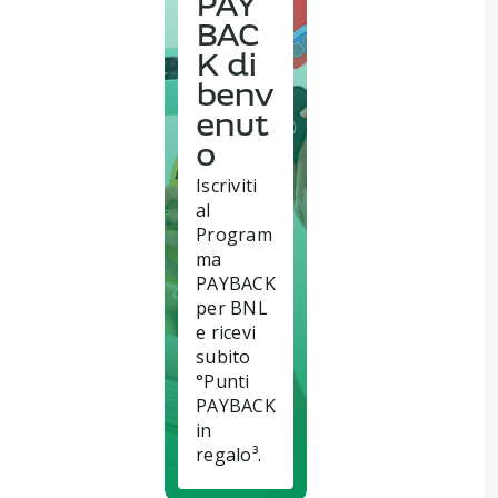
PAY
BAC
K di
benv
enut
o
Iscriviti
al
Program
ma
PAYBACK
per BNL
e ricevi
subito
°Punti
PAYBACK
in
regalo³.