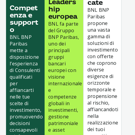
Leaders
cate
Compet
hip
BNL BNP
enza e
Paribas
europea
support
propone
BNL fa parte
una vasta
o
del Gruppo
gamma di
BNL BNP
BNP Paribas,
soluzioni di
Paribas
uno dei
investimento
mette a
principali
con offerte
disposizione
gruppi
che coprono
l’esperienza
bancari
diverse
di Consulenti
europei con
esigenze di
qualificati
visione
orizzonte
per
internazionale
temporale e
affiancarti
e
propensione
nelle tue
competenze
al rischio,
scelte di
globali in
affiancandoti
investimento,
investimenti,
nella
promuovendo
gestione
realizzazione
decisioni
patrimoniale
dei tuoi
consapevoli
e asset