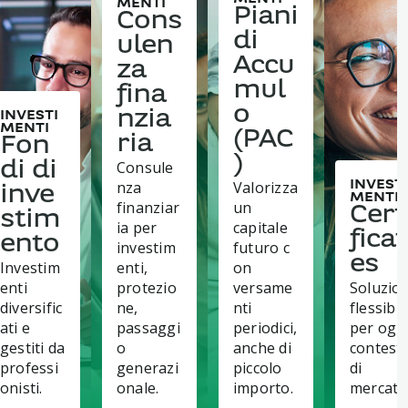
MENTI
Piani
Cons
di
ulen
Accu
za
mul
fina
o
nzia
INVESTI
MENTI
(PAC
ria
Fon
)
Consule
di di
nza
Valorizza
INVESTI
inve
MENTI
finanziar
un
Cert
stim
ia per
capitale
ficat
ento
investim
futuro c
es
Investim
enti,
on
enti
protezio
versame
Soluzion
diversific
ne,
nti
flessibili
ati e
passaggi
periodici,
per ogn
gestiti da
o
anche di
contest
professi
generazi
piccolo
di
onisti.
onale.
importo.
mercato