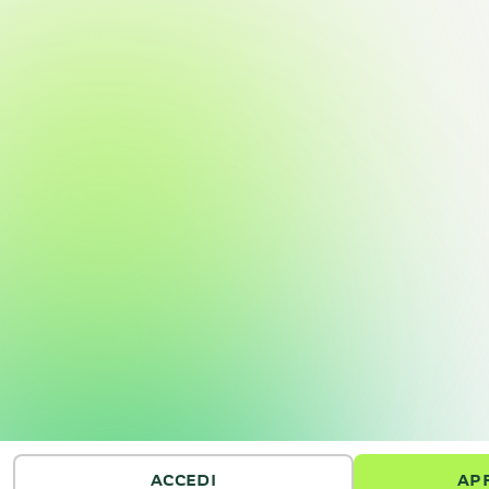
ACCEDI
APR