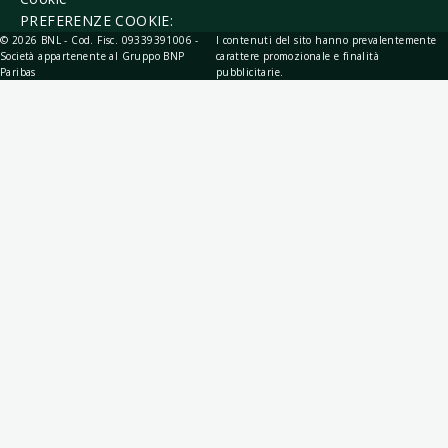
PREFERENZE COOKIE:
© 2026 BNL - Cod. Fisc. 09339391006 -
I contenuti del sito hanno prevalentemente
Società appartenente al Gruppo BNP
carattere promozionale e finalità
Paribas
pubblicitarie.