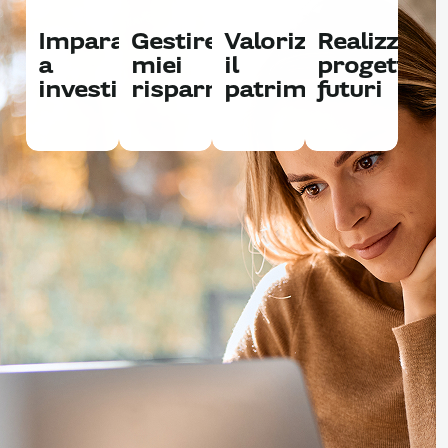
Imparare
Gestire i
Valorizzare
Realizzare
a
miei
il
progetti
investire
risparmi
patrimonio
futuri