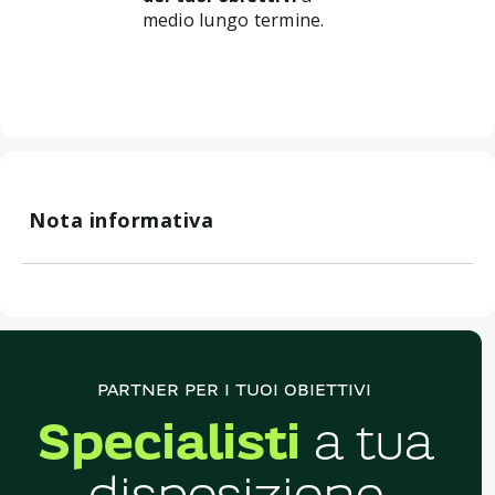
medio lungo termine.
Nota informativa
Le informazioni, i prodotti e i servizi citati in queste
pagine hanno scopo puramente informativo e non
costituiscono in alcun modo una sollecitazione
all’investimento né una promessa di rendimento
certo.
PARTNER PER I TUOI OBIETTIVI
Specialisti
a tua