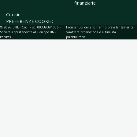
finanziarie
Cookie
PREFERENZE COOKIE:
© 2026 BNL - Cod. Fisc. 09339391006 -
I contenuti del sito hanno prevalentemente
Società appartenente al Gruppo BNP
carattere promozionale e finalità
Paribas
pubblicitarie.