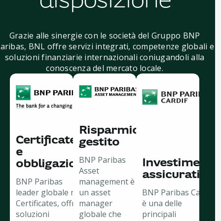
disposizione
Grazie alle sinergie con le società del Gruppo BNP
aribas, BNL offre servizi integrati, competenze globali e
soluzioni finanziarie internazionali coniugandoli alla
conoscenza del mercato locale.
Risparmio
Certificates
gestito
e
BNP Paribas
Investimenti
obbligazioni
Asset
assicurativi
BNP Paribas
management è
leader globale nei
un asset
BNP Paribas Cardif
Certificates, offre
manager
è una delle
soluzioni
globale che
principali