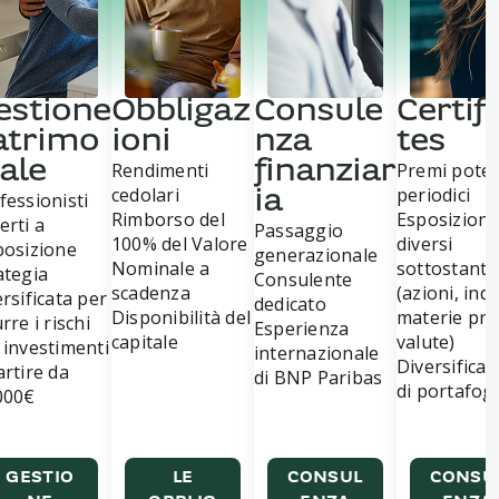
estione
Obbligaz
Consule
Certif
atrimo
ioni
nza
tes
ale
Rendimenti
finanziar
Premi poten
cedolari
periodici
fessionisti
ia
Rimborso del
Esposizione
erti a
Passaggio
100% del Valore
diversi
posizione
generazionale
Nominale a
sottostanti
ategia
Consulente
scadenza
(azioni, indic
ersificata per
dedicato
Disponibilità del
materie pri
rre i rischi
Esperienza
capitale
valute)
 investimenti
internazionale
Diversifica
artire da
di BNP Paribas
di portafogl
000€
SCOPRI
SCOPRI
SCOPR
LA
SCOPRI
LA
LA
GESTIO
LE
CONSUL
CONSU