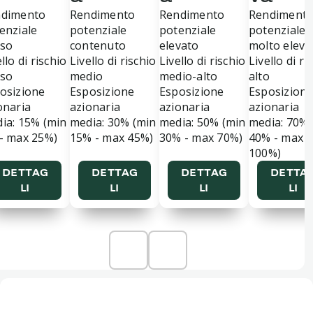
ndimento
Rendimento
Rendimento
Rendiment
enziale
potenziale
potenziale
potenziale
so
contenuto
elevato
molto eleva
llo di rischio
Livello di rischio
Livello di rischio
Livello di ri
so
medio
medio-alto
alto
osizione
Esposizione
Esposizione
Esposizion
onaria
azionaria
azionaria
azionaria
ia: 15% (min
media: 30% (min
media: 50% (min
media: 70% 
- max 25%)
15% - max 45%)
30% - max 70%)
40% - max
100%)
DETTAG
DETTAG
DETTAG
DETTA
LI
LI
LI
LI