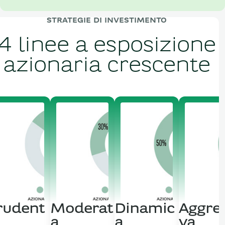
STRATEGIE DI INVESTIMENTO
4 linee a esposizione
azionaria crescente
rudent
Moderat
Dinamic
Aggre
a
a
va