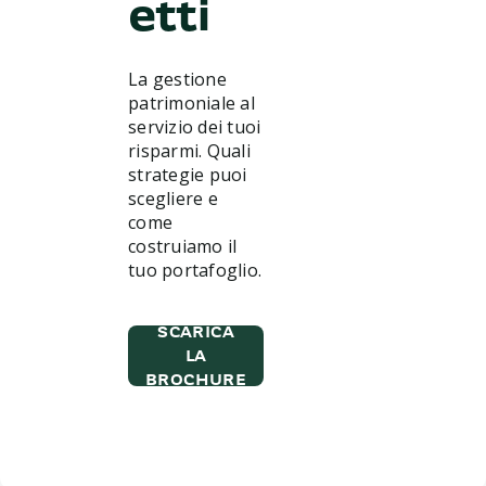
etti
La gestione
patrimoniale al
servizio dei tuoi
risparmi. Quali
strategie puoi
scegliere e
come
costruiamo il
tuo portafoglio.
SCARICA
LA
BROCHURE