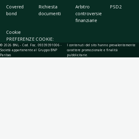
strumenti/prodotti finanziari. In particolare, gli
Covered
Richiesta
Arbitro
PSD2
investimenti non danno garanzia di risultati futuri e
bond
documenti
controversie
possono esporre al rischio di perdita parziale o
finanziarie
totale del capitale investito.
Cookie
PREFERENZE COOKIE:
© 2026 BNL - Cod. Fisc. 09339391006 -
I contenuti del sito hanno prevalentemente
Società appartenente al Gruppo BNP
carattere promozionale e finalità
Paribas
pubblicitarie.