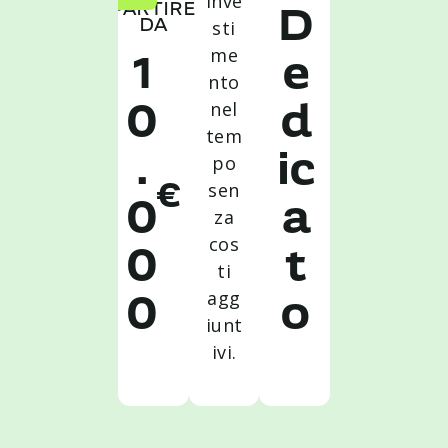
inve
PARTIRE
D
sti
DA
me
1
e
nto
nel
0
d
tem
po
.
ic
sen
€
0
a
za
cos
0
t
ti
agg
0
o
iunt
ivi.