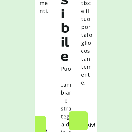
s
me
tisc
nti.
e il
i
tuo
b
por
tafo
il
glio
cos
e
tan
tem
Puo
ent
i
e.
cam
biar
e
stra
tegi
a di
TEAM
A