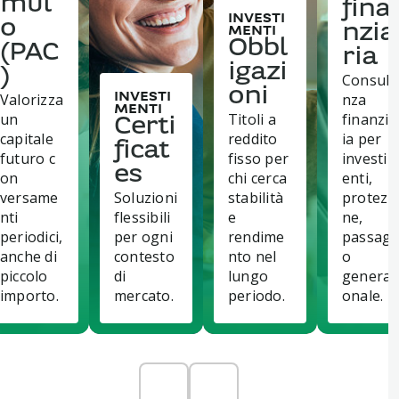
mul
fina
INVESTI
o
nzia
MENTI
Obbl
(PAC
ria
igazi
)
Consule
oni
Valorizza
nza
INVESTI
MENTI
un
Titoli a
finanzia
Certi
capitale
reddito
ia per
ficat
futuro c
fisso per
investi
es
on
chi cerca
enti,
versame
Soluzioni
stabilità
protezi
nti
flessibili
e
ne,
periodici,
per ogni
rendime
passagg
anche di
contesto
nto nel
o
piccolo
di
lungo
generaz
importo.
mercato.
periodo.
onale.