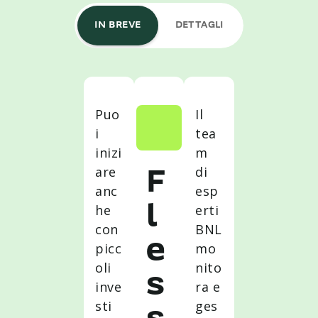
IN BREVE
DETTAGLI
Puo
Il
i
tea
inizi
m
are
di
F
anc
esp
he
erti
l
con
BNL
e
picc
mo
oli
nito
s
inve
ra e
sti
ges