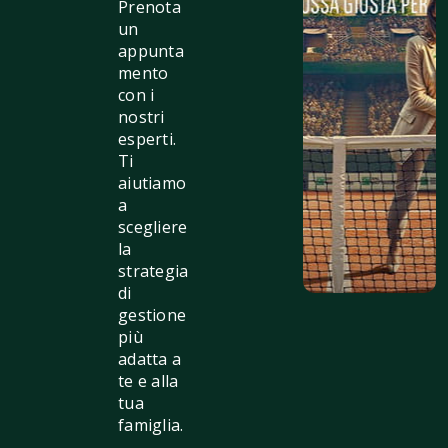
Prenota
un
appunta
mento
con i
nostri
esperti.
Ti
aiutiamo
a
scegliere
la
strategia
di
gestione
più
adatta a
te e alla
tua
famiglia.