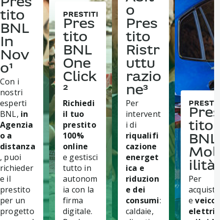
Pres
o
tito
PRESTITI
Pres
Pres
BNL
tito
tito
In
BNL
Ristr
Nov
One
uttu
o¹
Click
razio
Con i
²
ne³
nostri
esperti
Richiedi
Per
PRESTIT
Pre
BNL,
in
il tuo
intervent
Agenzia
prestito
i di
tito
o a
100%
riqualifi
BNL
distanza
online
cazione
Mo
, puoi
e gestisci
energet
ilità⁴
richieder
tutto in
ica e
e il
autonom
riduzion
Per
prestito
ia con la
e dei
acquista
per un
firma
consumi
:
e
veicol
progetto
digitale.
caldaie,
elettric