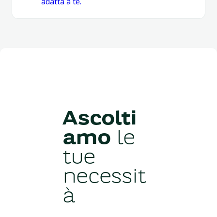
adatta a te.
Ascolti
amo
le
tue
necessit
à