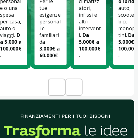
personal
Per le
climatizz
o ibridi
:
e o una
tue
atori,
auto,
spesa
esigenze
infissi e
scooter,
per casa,
personal
altri
bici,
auto o
i e
intervent
monopa
viaggi.
D
familiari
i.
Da
tini.
Da
a 5.000 a
da
5.000€ a
5.000€ 
100.000€
3.000€ a
100.000€
100.000
.
60.000€
.
.
.
FINANZIAMENTI PER I TUOI BISOGNI
Trasforma
le idee