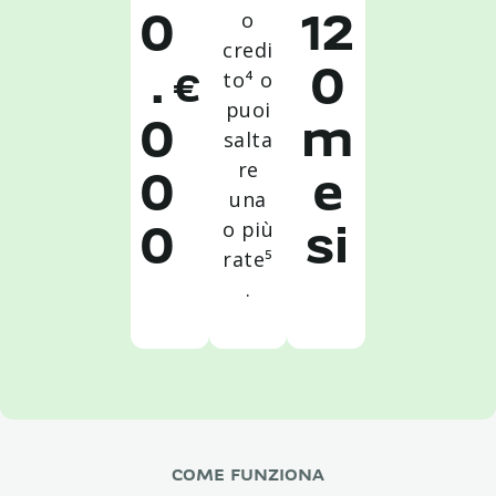
o
0
12
credi
to⁴ o
.
0
€
puoi
0
m
salta
re
0
e
una
o più
0
si
rate⁵
.
COME FUNZIONA