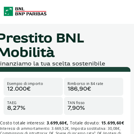
Prestito BNL
Mobilità
inanziamo la tua scelta sostenibile
Esempio di importo
Rimborso in 84 rate
12.000€
186,90€
TAEG
TAN fisso
8,27%
7,90%
Costo totale interessi:
3.699,60€,
Totale dovuto:
15.699,60€
Interessi di ammortamento: 3.669,52€, Imposta sostitutiva: 30,08€,
Commissioni di istruttoria: 0€, Spese di incasso rata²: 0€ (ipotesi di