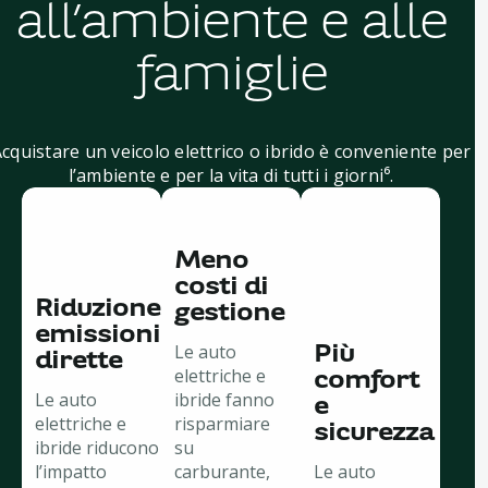
all’ambiente e alle
famiglie
cquistare un veicolo elettrico o ibrido è conveniente per
l’ambiente e per la vita di tutti i giorni⁶.
Meno
costi di
Riduzione
gestione
emissioni
Le auto
Più
dirette
elettriche e
comfort
Le auto
ibride fanno
e
elettriche e
risparmiare
sicurezza
ibride riducono
su
l’impatto
carburante,
Le auto