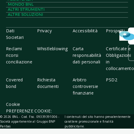
disponibile in agenzia e sul sito bnl.it verrà indicato
MONDO BNL
il nome tecnico del prodotto: “Platinum”.
ALTRI STRUMENTI
ALTRE SOLUZIONI
(2) Spese di incasso rata in caso di addebito su c/c
altra banca: 1€ al mese.
Dati
Privacy
Accessibilità
Prospetti
Societari
(3) Spese di invio comunicazioni periodiche: 1€
Reclami
Whistleblowing
Carta
Certificate e
(ipotesi di invio in formato cartaceo).
ricorsi
responsabilità
Obbligazioni
conciliazione
dati personali
in
(4) Con l’opzione Reload, dopo 6 mesi
collocament
dall’erogazione del prestito, potrai richiedere alla
Banca informazioni sull’eventuale ulteriore liquidità
Covered
Richiesta
Arbitro
PSD2
che ti potrà, previa valutazione interna, essere
bond
documenti
controversie
concessa dalla Banca a titolo di prestito personale.
finanziarie
(5) La prima richiesta di Salto Rata può essere
Cookie
presentata, dopo aver regolarmente rimborsato
PREFERENZE COOKIE:
almeno le prime 12 rate. Tale richiesta comporta il
© 2026 BNL - Cod. Fisc. 09339391006 -
I contenuti del sito hanno prevalentemente
pagamento di una commissione di 30 euro per ogni
Società appartenente al Gruppo BNP
carattere promozionale e finalità
Paribas
pubblicitarie.
periodo di sospensione indipendentemente dal