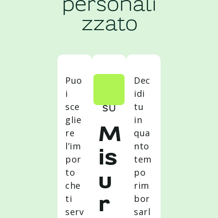
personali
zzato
Puo
Dec
i
idi
sce
tu
SU
glie
in
M
re
qua
l’im
nto
is
por
tem
to
po
u
che
rim
ti
bor
r
serv
sarl