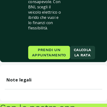
consapevole. Con
BNL scegli il
veicolo elettrico o
ibrido che vuoi e
lo finanzi con
flessibilità.
PRENDI UN
CALCOLA
APPUNTAMENTO
LA RATA
Note legali
L’offerta è valida per prestiti deliberati fino alla data
del 14/09/2026.
Il presente materiale ha natura pubblicitaria e viene