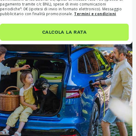
pagamento tramite c/c BNL), spese di invio comunicazioni
periodiche³: 0€ (ipotesi di invio in formato elettronico).
Messaggio
pubblicitario con finalità promozionale.
Termini e condizioni
CALCOLA LA RATA