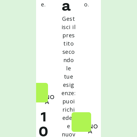
e.
a
o.
Gest
isci il
pres
tito
seco
ndo
le
tue
esig
enze:
FINO
puoi
A
richi
1
eder
e
FINO
0
A
nuov