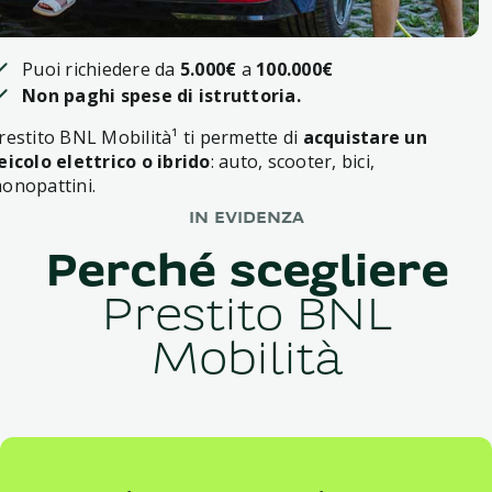
Puoi richiedere da
5.000€
a
100.000€
Non paghi spese di istruttoria.
restito BNL Mobilità¹ ti permette di
acquistare un
eicolo elettrico o ibrido
: auto, scooter, bici,
onopattini.
IN EVIDENZA
Perché scegliere
Prestito BNL
Mobilità