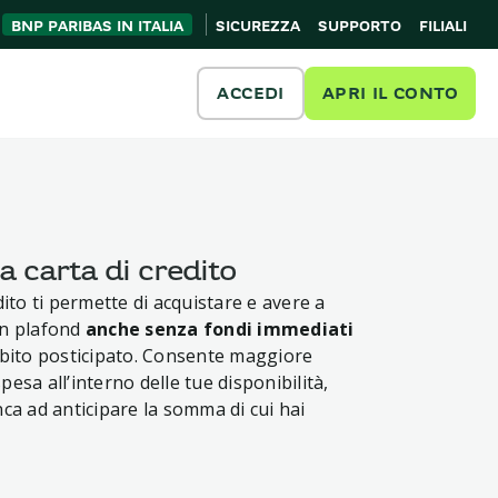
BNP PARIBAS IN ITALIA
SICUREZZA
SUPPORTO
FILIALI
ACCEDI
APRI IL CONTO
 carta di credito
dito ti permette di acquistare e avere a
un plafond
anche senza fondi immediati
ebito posticipato. Consente maggiore
esa all’interno delle tue disponibilità,
nca ad anticipare la somma di cui hai