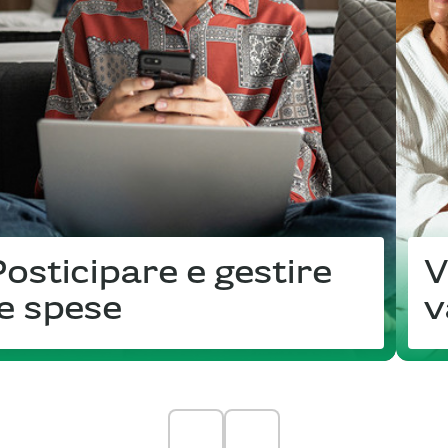
Posticipare e gestire
V
le spese
v