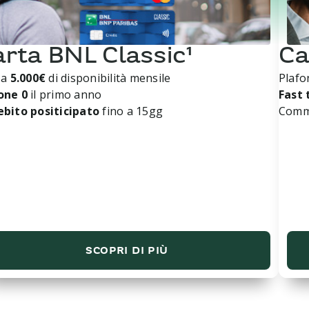
rta BNL Classic¹
Ca
 a
5.000€
di disponibilità mensile
Plafo
one 0
il primo anno
Fast 
bito positicipato
fino a 15gg
Commi
SCOPRI DI PIÙ