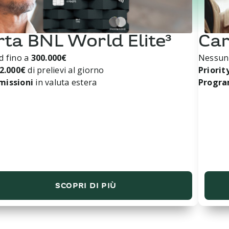
rta BNL World Elite³
Car
d fino a
300.000€
Nessu
2.000€
di prelievi al giorno
Priorit
missioni
in valuta estera
Progra
SCOPRI DI PIÙ