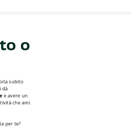
to o
bita subito
i dà
e
e avere un
tività che ami.
ta per te?