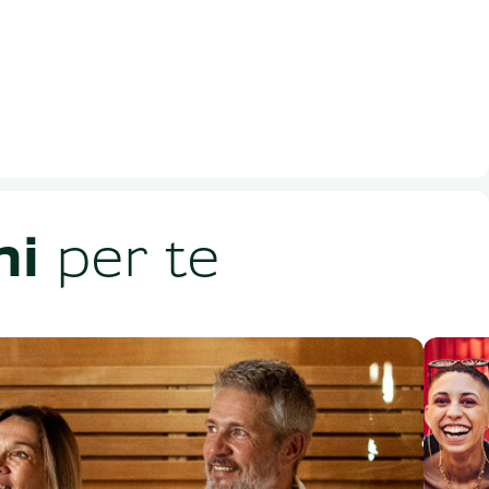
ni
per te