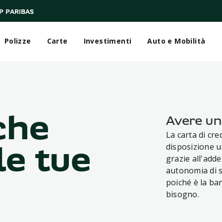
P PARIBAS
Polizze
Carte
Investimenti
Auto e Mobilità
che
Avere una
La carta di cre
disposizione 
le tue
grazie all'add
autonomia di sp
poiché è la ba
bisogno.