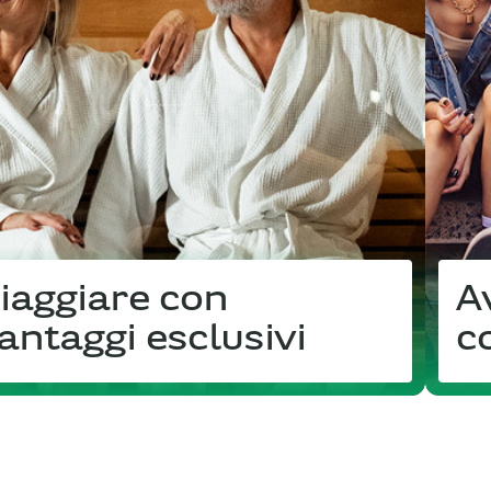
iaggiare con
A
antaggi esclusivi
c