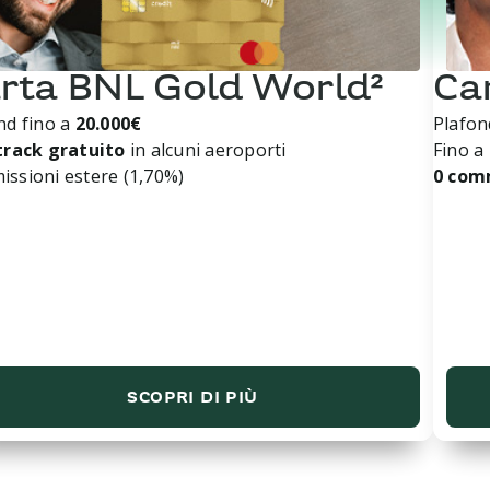
rta BNL Gold World²
Ca
nd fino a
20.000€
Plafon
track gratuito
in alcuni aeroporti
Fino a
ssioni estere (1,70%)
0 com
SCOPRI DI PIÙ