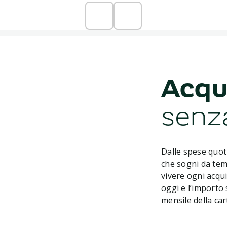
Acqu
senz
Dalle spese quot
che sogni da temp
vivere ogni acqu
oggi e l’importo 
mensile della car