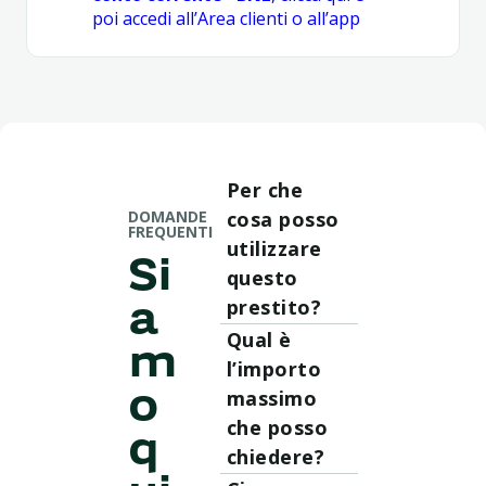
poi accedi all’Area clienti o all’app
Per che
DOMANDE
cosa posso
FREQUENTI
utilizzare
Si
questo
prestito?
a
Il Prestito BNL
Qual è
m
One Click è un
l’importo
finanziamento
massimo
o
pensato per le
che posso
tue esigenze
q
personali e può
chiedere?
essere
Con BNL One