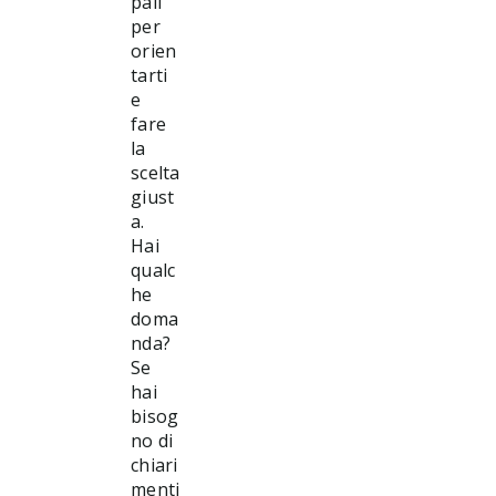
pali
per
orien
tarti
e
fare
la
scelta
giust
a.
Hai
qualc
he
doma
nda?
Se
hai
bisog
no di
chiari
menti