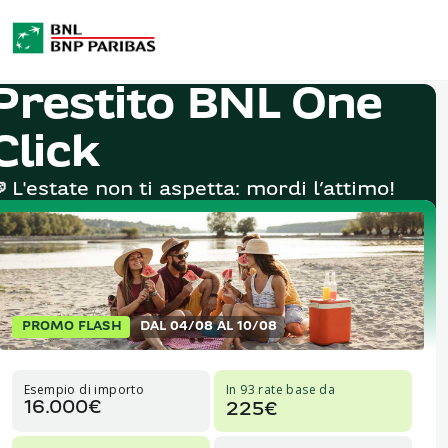
Prestito BNL One
Click

L'estate non ti aspetta: mordi l’attimo!
PROMO FLASH
DAL 04/08 AL 10/08
Esempio di importo
In 93 rate base da
16.000€
225€