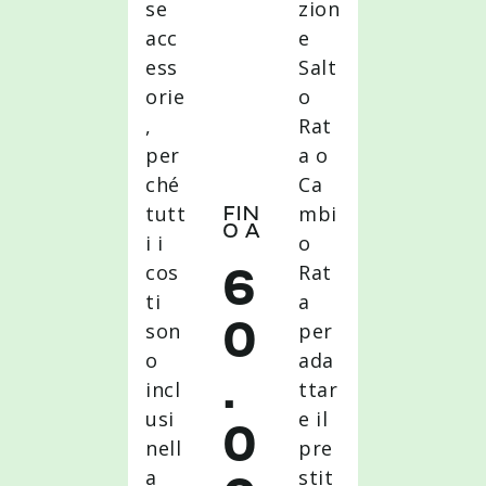
se
zion
acc
e
ess
Salt
orie
o
,
Rat
per
a o
ché
Ca
tutt
mbi
FIN
O A
i i
o
cos
Rat
6
ti
a
son
per
0
o
ada
.
incl
ttar
usi
e il
0
nell
pre
a
stit