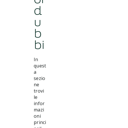
oi
impiegare
l’importo
d
richiesto.
u
b
bi
In
quest
a
sezio
ne
trovi
le
infor
mazi
oni
princi