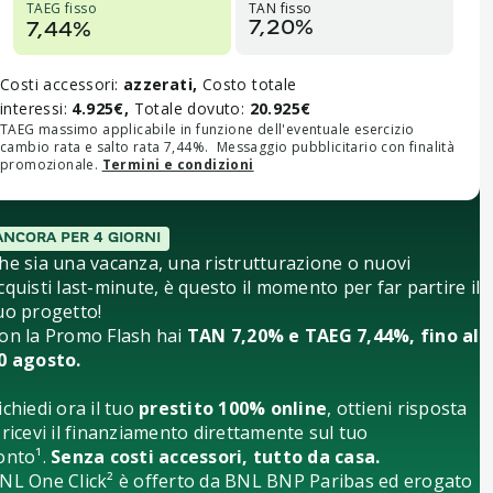
TAEG fisso
TAN fisso
7,20%
7,44%
Costi accessori:
azzerati,
Costo totale
interessi:
4.925€,
Totale dovuto:
20.925€
TAEG massimo applicabile in funzione dell'eventuale esercizio
cambio rata e salto rata 7,44%. Messaggio pubblicitario con finalità
promozionale.
Termini e condizioni
ANCORA PER 4 GIORNI
he sia una vacanza, una ristrutturazione o nuovi
cquisti last-minute, è questo il momento per far partire il
uo progetto!
on la Promo Flash hai
TAN 7,20% e TAEG 7,44%, fino al
0 agosto.
ichiedi ora il tuo
prestito 100% online
, ottieni risposta
 ricevi il finanziamento direttamente sul tuo
onto¹.
Senza costi accessori, tutto da casa.
NL One Click² è offerto da BNL BNP Paribas ed erogato