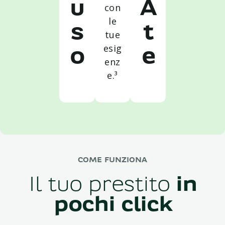
u
A
con
le
s
t
tue
esig
o
e
enz
e.³
COME FUNZIONA
Il tuo prestito
in
pochi click