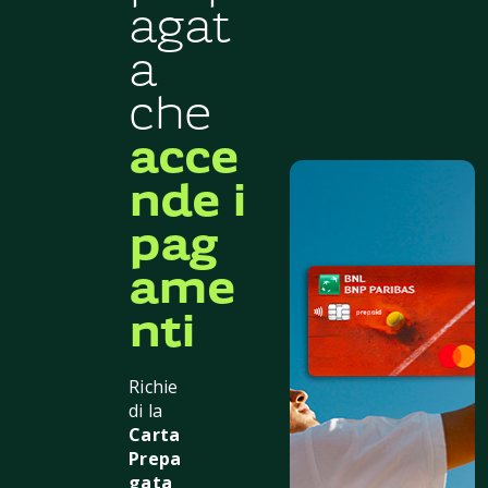
agat
a
che
acce
nde i
pag
ame
nti
Richie
di la
Carta
Prepa
gata