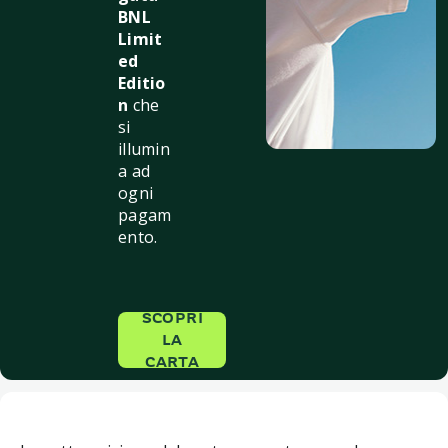
BNL
Limit
ed
Editio
n
che
si
illumin
a ad
ogni
pagam
ento.
SCOPRI
LA
CARTA