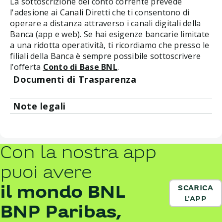
La sottoscrizione del conto corrente prevede
l'adesione ai Canali Diretti che ti consentono di
operare a distanza attraverso i canali digitali della
Banca (app e web). Se hai esigenze bancarie limitate
a una ridotta operatività, ti ricordiamo che presso le
filiali della Banca è sempre possibile sottoscrivere
l’offerta
Conto di Base BNL
.
Documenti di Trasparenza
Canali Diretti Evoluti - Foglio informativo
Note legali
Conto Corrente BNL X Semplifica ogni
Messaggio pubblicitario con finalità promozionale.
giorno - Foglio informativo
Per le condizioni economiche e contrattuali,
Conto Corrente BNL X Semplifica ogni
consultare il
Foglio informativo
. Grazie alla sua
giorno - Documento informativo sulle spese
Con la nostra app
struttura modulare, il
Conto BNL X Semplifica ogni
- SMART
giorno
offre al Cliente la possibilità di selezionare la
Polizze Sconto BNL X Semplifica ogni giorno
puoi avere
configurazione di servizi di conto corrente ottimale
Pacchetti di operazioni accessorie
rispetto alle proprie esigenze, attraverso la scelta di
Carta di debito BNL X Semplifica ogni
il mondo BNL
SCARICA
uno dei moduli disponibili. Inoltre, in qualsiasi
giorno - Foglio informativo
L'APP
momento, in caso di nuove necessità, il Cliente potrà
Modulo per la tutela dei depositanti
BNP Paribas,
modificare il modulo prescelto aderendo ad uno
Guida all'utilizzo del Portale ABF