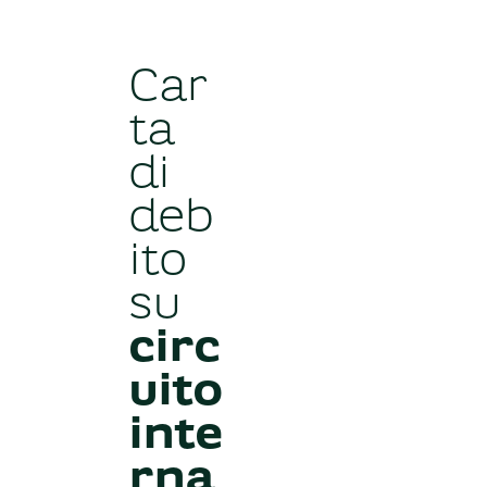
Car
ta
di
deb
ito
su
circ
uito
inte
rna