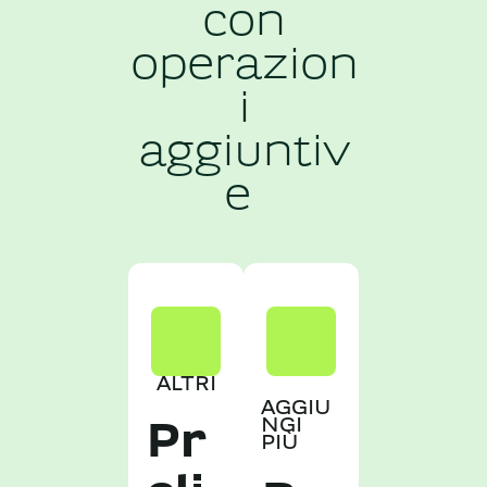
con
operazion
i
aggiuntiv
e ​
ALTRI
AGGIU
NGI
Pr
PIÙ