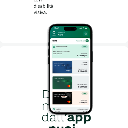
disabilità
visiva.
Diretta
mente
dall
’app