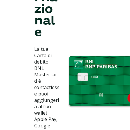
zio
nal
e
La tua
Carta di
debito
BNL
Mastercar
d è
contactless
e puoi
aggiungerl
a al tuo
wallet
Apple Pay,
Google