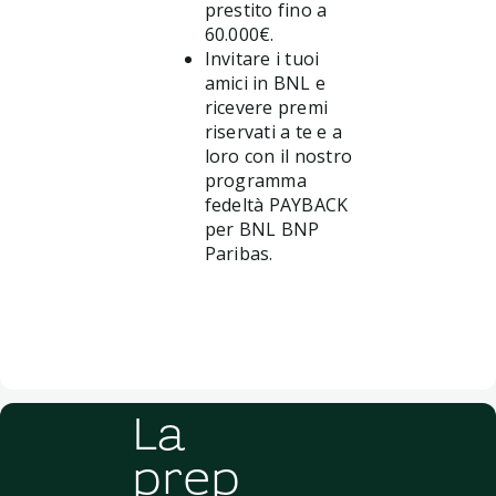
prestito fino a
60.000€.
Invitare i tuoi
amici in BNL e
ricevere premi
riservati a te e a
loro con il nostro
programma
fedeltà PAYBACK
per BNL BNP
Paribas.
La
prep