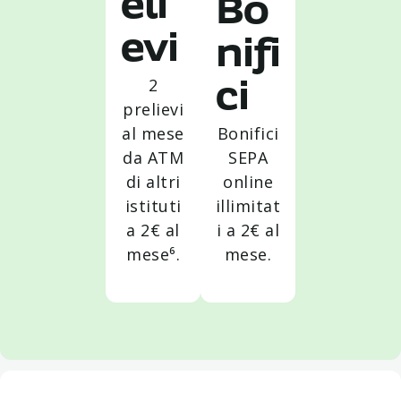
eli
Bo
evi
nifi
2
ci
prelievi
al mese
Bonifici
da ATM
SEPA
di altri
online
istituti
illimitat
a 2€ al
i a 2€ al
mese⁶.
mese.