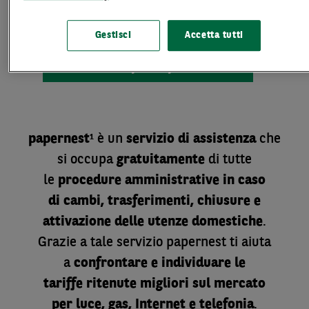
Gestisci
Accetta tutti
Scopri di più
papernest
è un
servizio di assistenza
che
1
si occupa
gratuitamente
di tutte
le
procedure amministrative in caso
di cambi, trasferimenti, chiusure e
attivazione delle utenze domestiche
.
Grazie a tale servizio papernest ti aiuta
a
confrontare e individuare le
tariffe ritenute migliori sul mercato
per luce, gas, Internet e telefonia
.