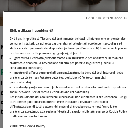
Continua senza accetta
BNL utilizza i cookies 🍪
BNL Spa, in qualità di Titolare del trattamento dei dati, ti informa che su questo sito
vengono installati, da noi e da partner da noi selezionati cookie per raccogliere ed
Mettiti comodo e scopri come
elaborare dati personali dai dispositivi (ad esempio l’indirizzo IP, tracciamenti precisi
dei dispositivi e della posizione geografica), al fine di: -
risparmiare
sulle utenze di casa con
:
garantirne il corretto funzionamento e la sicurezza
e per analizzare in maniera
statistica e anonima la navigazione sul sito per poterlo migliorare (Tecnici e
strettamente necessari);
papernest
mostrarti offerte commerciali personalizzate
sulla base dei tuoi interessi, delle
preferenze da te manifestate e della tua posizione (Offerte commerciali
il
servizio gratuito
che gestisce per te
personalizzate);
condividere informazioni
e farti visualizzare sul nostro sito contenuti ospitati sui
contratti e abbonamenti
, compara le
social network (Social media e condivisione dei contenuti).
Per l’installazione dei cookie tecnici e necessari non è richiesto il tuo consenso. Per gli
offerte del mercato
e ti supporta in caso di
altri, invece, puoi liberamente conferire, rifiutare e revocare il consenso
all’installazione di tutti o alcuni dei sistemi di tracciamento e modificare le tue
trasloco utenze
.
preferenze accedendo alla sezione “Gestisci”, raggiungibile attraverso la Cookie Policy
o attraverso questo banner.
Visualizza Cookie Policy