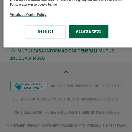
Policy o attraverso questo banner.
MUTUO FONDIARIO / EDILIZIO A MLT
Visualizza Cookie Policy
MUTUI CASA INFORMAZIONI GENERALI MUTUO
BNL SPENSIERATO
Gestisci
Accetta tutti
MUTUI CASA INFORMAZIONI GENERALI MUTUO
BNL VARIABILE
MUTUI CASA INFORMAZIONI GENERALI MUTUO
BNL QUASI FISSO
DATI SOCIETARI
PROSPETTI BNL
CERTIFICATE E
OBBLIGAZIONI IN COLLOCAMENTO
RECLAMI-RICORSI-CONCILIAZIONE
WHISTLEBLOWING
RICHIESTA DOCUMENTI
ARBITRO CONTROVERSIE
FINANZIARIE
PRIVACY
CARTA RESPONSABILITÀ DATI PERSONALI
NOTE LEGALI