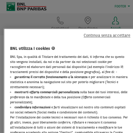
FOOTER
Contattaci
Dove Siamo
Accedi
Continua senza accettare
DOCUMENTI DI
BNL utilizza i cookies 🍪
BNL Spa, in qualità di Titolare del trattamento dei dati, ti informa che su questo
TRASPARENZA
sito vengono installati, da noi e da partner da noi selezionati cookie per
raccogliere ed elaborare dati personali dai dispositivi (ad esempio l’indirizzo IP,
tracciamenti precisi dei dispositivi e della posizione geografica), al fine di: -
garantirne il corretto funzionamento e la sicurezza
e per analizzare in maniera
MUTUI
statistica e anonima la navigazione sul sito per poterlo migliorare (Tecnici e
strettamente necessari);
mostrarti offerte commerciali personalizzate
sulla base dei tuoi interessi, delle
preferenze da te manifestate e della tua posizione (Offerte commerciali
Assicurazione degli immobili posti a garanzia dei
personalizzate);
mutui ipotecari BNL - Requisiti minimi
condividere informazioni
e farti visualizzare sul nostro sito contenuti ospitati
sui social network (Social media e condivisione dei contenuti).
Assicurazione incendio e scoppio a garanzia dei
Per l’installazione dei cookie tecnici e necessari non è richiesto il tuo consenso. Per
mutui ipotecari per le Aziende Requisiti minimi e
gli altri, invece, puoi liberamente conferire, rifiutare e revocare il consenso
all’installazione di tutti o alcuni dei sistemi di tracciamento e modificare le tue
appendici di vincolo
preferenze accedendo alla sezione “Gestisci”, raggiungibile attraverso la Cookie