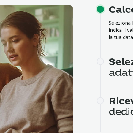
Calc
Seleziona l
indica il v
la tua data
Sele
adat
Se scegli 
puoi avere
Rice
sulla rata.
dedi
Scegli la m
mutuo: su