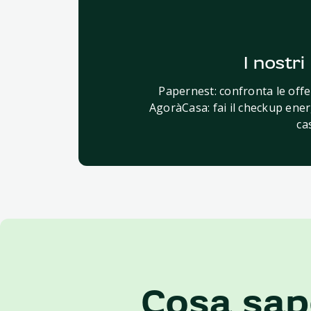
I nostri
Papernest: confronta le offe
AgoràCasa: fai il checkup ener
ca
Cosa sap