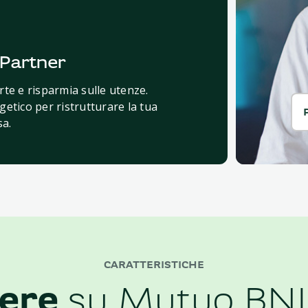
 Partner
rte e risparmia sulle utenze.
getico per ristrutturare la tua
sa.
CARATTERISTICHE
ere
su Mutuo BNL 