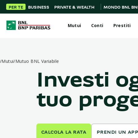
PER TE
BUSINESS
PRIVATE & WEALTH
MONDO BNL BN
Mutui
Conti
Prestiti
/
Mutui
/
Mutuo BNL Variabile
Investi o
tuo prog
CALCOLA LA RATA
PRENDI UN AP