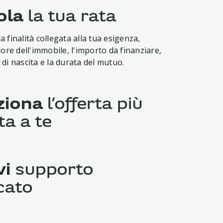
ola
la tua rata
a finalità collegata alla tua esigenza,
alore dell'immobile, l'importo da finanziare,
 di nascita e la durata del mutuo.
ziona
l’offerta più
ta a te
1
l'offerta con Opzione Accredito stipendio
 un tasso più vantaggioso e risparmiare
vi
supporto
cato
odalità che preferisci per richiedere il tuo
pporto telefonico da remoto oppure