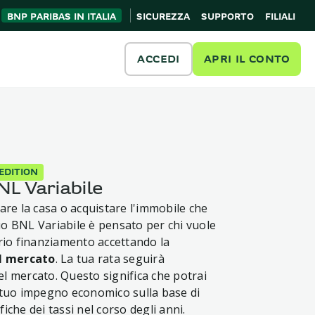
BNP PARIBAS IN ITALIA
SICUREZZA
SUPPORTO
FILIALI
ACCEDI
APRI IL CONTO
EDITION
L Variabile
rare la casa o acquistare l'immobile che
o BNL Variabile è pensato per chi vuole
prio finanziamento accettando la
el mercato
. La tua rata seguirà
l mercato. Questo significa che potrai
 tuo impegno economico sulla base di
iche dei tassi nel corso degli anni.