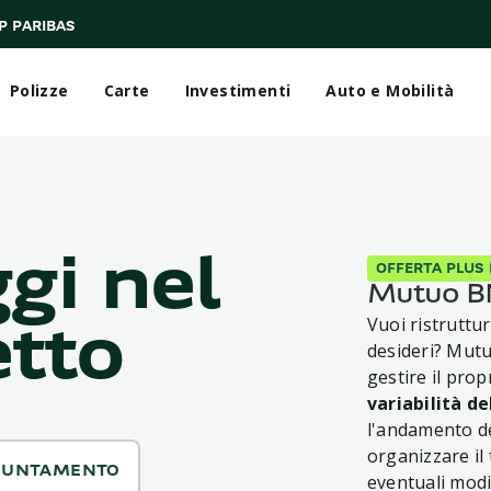
P PARIBAS
Polizze
Carte
Investimenti
Auto e Mobilità
ggi nel
OFFERTA PLUS 
Mutuo BN
Vuoi ristruttu
etto
desideri? Mutu
gestire il pro
variabilità d
l'andamento de
organizzare il
PUNTAMENTO
eventuali modif