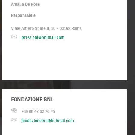
Amalia De Rose
Responsabile
Viale Altiero Spinelli, 30 - 00162 Roma
press.bnl@bnlmail.com
FONDAZIONE BNL
+39 06 47 02 70 45
fondazionebnl@bnlmail.com