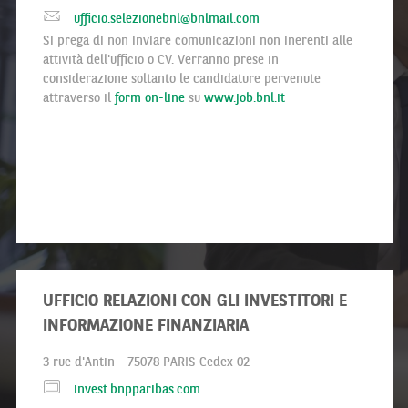
ufficio.selezionebnl@bnlmail.com
Si prega di non inviare comunicazioni non inerenti alle
attività dell'ufficio o CV. Verranno prese in
considerazione soltanto le candidature pervenute
attraverso il
form on-line
su
www.job.bnl.it
UFFICIO RELAZIONI CON GLI INVESTITORI E
INFORMAZIONE FINANZIARIA
3 rue d'Antin - 75078 PARIS Cedex 02
invest.bnpparibas.com