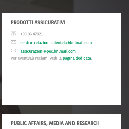
PRODOTTI ASSICURATIVI
+39 06 47021
centro_relazioni_clientela@bnlmail.com
assicurazioni@pec.bnlmail.com
Per eventuali reclami vedi la
pagina dedicata
.
PUBLIC AFFAIRS, MEDIA AND RESEARCH