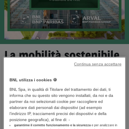
La mobilità sostenibile
Continua senza accettare
Video pillole del webinar INSIDE
BNL utilizza i cookies 🍪
dell'11/12/2025
BNL Spa, in qualità di Titolare del trattamento dei dati, ti
informa che su questo sito vengono installati, da noi e da
partner da noi selezionati cookie per raccogliere ed
INSIDE
è la nuova
serie webinar
di BNL BNP Paribas: 6
elaborare dati personali dai dispositivi (ad esempio
appuntamenti per approfondire con le aziende i temi della
l’indirizzo IP, tracciamenti precisi dei dispositivi e della
sostenibilità
e della
transizione energetica
grazie all'
expertise dei
posizione geografica), al fine di: -
migliori insider
:
i nostri partner!
garantirne il corretto funzionamento e la sicurezza
e per analizzare in