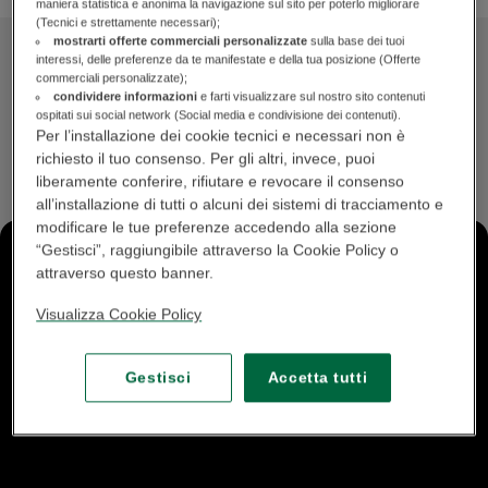
maniera statistica e anonima la navigazione sul sito per poterlo migliorare
(Tecnici e strettamente necessari);
mostrarti offerte commerciali personalizzate
sulla base dei tuoi
Perché nasce la serie webinar “INSIDE”
interessi, delle preferenze da te manifestate e della tua posizione (Offerte
commerciali personalizzate);
di BNL BNP Paribas?
condividere informazioni
e farti visualizzare sul nostro sito contenuti
ospitati sui social network (Social media e condivisione dei contenuti).
Per l’installazione dei cookie tecnici e necessari non è
Risponde
Alessio Ancillao
, Head of Green Desk Italy, BNL BNP
Paribas
richiesto il tuo consenso. Per gli altri, invece, puoi
liberamente conferire, rifiutare e revocare il consenso
all’installazione di tutti o alcuni dei sistemi di tracciamento e
modificare le tue preferenze accedendo alla sezione
“Gestisci”, raggiungibile attraverso la Cookie Policy o
attraverso questo banner.
Visualizza Cookie Policy
Gestisci
Accetta tutti