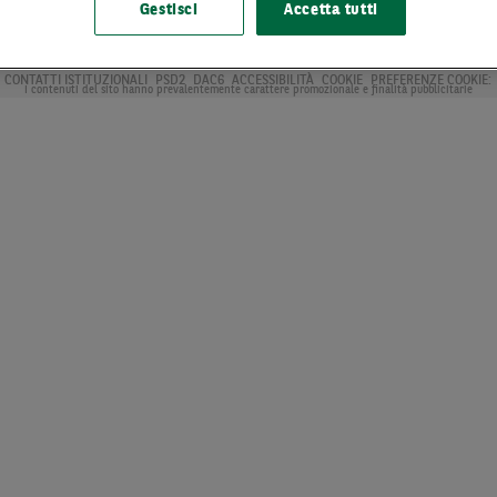
Gestisci
Accetta tutti
ATI SOCIETARI
PROSPETTI BNL
CERTIFICATE E OBBLIGAZIONI IN COLLOCAMENTO
RECL
A DOCUMENTI
ARBITRO CONTROVERSIE FINANZIARIE
PRIVACY
CARTA RESPONSABILITÀ
CONTATTI ISTITUZIONALI
PSD2
DAC6
ACCESSIBILITÀ
COOKIE
PREFERENZE COOKIE:
I contenuti del sito hanno prevalentemente carattere promozionale e finalità pubblicitarie