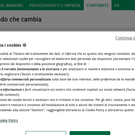
IAL BANKING
PROFESSIONISTI E IMPRESE
CORPORATE
PA
Continua 
za i cookies 🍪
ualità di Titolare del trattamento dei dati, ti informa che su questo sito vengono installati, da
ICURATIVE
i selezionati cookie per raccogliere ed elaborare dati personali dai dispositivi (ad esempio l’in
recisi dei dispositivi e della posizione geografica), al fine di: -
 il corretto funzionamento e la sicurezza
e per analizzare in maniera statistica e anonima la
 compagnie assicurative e i broker suoi partner, è in grado di pr
rlo migliorare (Tecnici e strettamente necessari);
 offerte commerciali personalizzate
sulla base dei tuoi interessi, delle preferenze da te manife
copertura assicurativa di eventi straordinari che possono minacciar
ferte commerciali personalizzate);
stimenti e assorbendole capacità di cash flow per fronteggiare il
re informazioni
e farti visualizzare sul nostro sito contenuti ospitati sui social network (Soci
dei contenuti).
stenza sui prodotti assicurativi per:
zione dei cookie tecnici e necessari non è richiesto il tuo consenso. Per gli altri, invece, puoi l
iutare e revocare il consenso all’installazione di tutti o alcuni dei sistemi di tracciamento e mo
cedendo alla sezione “Gestisci”, raggiungibile attraverso la Cookie Policy o attraverso questo
ri che potrebbero causare il fermo della produzione
ookie Policy
icurativo internazionale