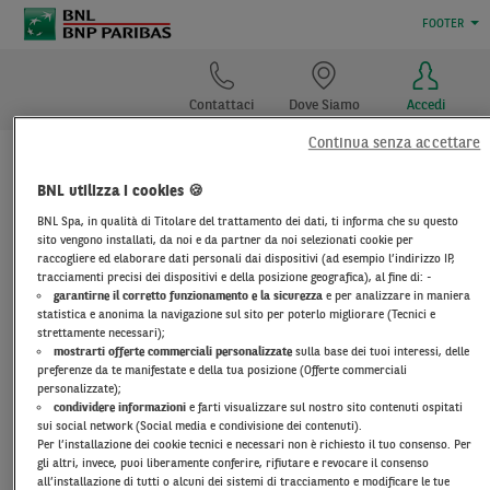
FOOTER
Contattaci
Dove Siamo
Accedi
Continua senza accettare
DOCUMENTI DI
BNL utilizza i cookies 🍪
TRASPARENZA
BNL Spa, in qualità di Titolare del trattamento dei dati, ti informa che su questo
sito vengono installati, da noi e da partner da noi selezionati cookie per
raccogliere ed elaborare dati personali dai dispositivi (ad esempio l’indirizzo IP,
tracciamenti precisi dei dispositivi e della posizione geografica), al fine di: -
ALTRE FORME DI
garantirne il corretto funzionamento e la sicurezza
e per analizzare in maniera
statistica e anonima la navigazione sul sito per poterlo migliorare (Tecnici e
FINANZIAMENTO
strettamente necessari);
mostrarti offerte commerciali personalizzate
sulla base dei tuoi interessi, delle
preferenze da te manifestate e della tua posizione (Offerte commerciali
personalizzate);
Finanziamento BT "Minimutuo Ciclo Produttivo"
condividere informazioni
e farti visualizzare sul nostro sito contenuti ospitati
sui social network (Social media e condivisione dei contenuti).
Aperture di Credito in c/c ordinaria e commerciale,
Per l’installazione dei cookie tecnici e necessari non è richiesto il tuo consenso. Per
gli altri, invece, puoi liberamente conferire, rifiutare e revocare il consenso
Finanziamenti diversi BT e Crediti di firma
all’installazione di tutti o alcuni dei sistemi di tracciamento e modificare le tue