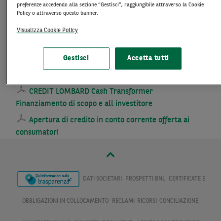
Apertura di Credito in conto corrente offerta ai
preferenze accedendo alla sezione “Gestisci”, raggiungibile attraverso la Cookie
Policy o attraverso questo banner.
Consumatori "Automatic Credit Plafond"
Visualizza Cookie Policy
Apertura di Credito in Conto Corrente
Integralmente Garantita da Pegno Cash Trasformer
Gestisci
Accetta tutti
Finanziamenti BT (non rateali) in euro e valuta
estera, Crediti di Firma per consumatori
CREDIT LOMBARD Cash Transformer
Finanziamento di scopo e all investitore
Apertura di credito in conto corrente offerta ai
consumatori
DATI SOCIETARI
PROSPETTI BNL
CERTIFICATE E
OBBLIGAZIONI IN COLLOCAMENTO
RECLAMI-RICORSI-CONCILIAZIONE