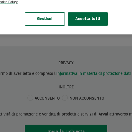
ookie Policy
Gestisci
Accetta tutti
PRIVACY
rmo di aver letto e compreso
l'
Informativa in materia di protezione dati
INOLTRE
ACCONSENTO
NON ACCONSENTO
ttivitá di promozione e vendita di prodotti e servizi di Arval attraverso 
Invia la richiesta