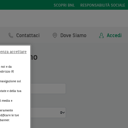
SCOPRI BNL
RESPONSABILITÀ SOCIALE
Contattaci
Dove Siamo
Accedi
senza accettare
a impegno
 noi e da
dirizzo IP,
 navigazione sul
state e della tua
al media e
iberamente
dificare le tue
 banner.