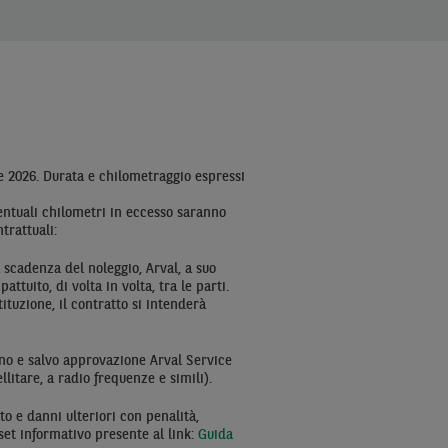
e 2026. Durata e chilometraggio espressi
ventuali chilometri in eccesso saranno
ntrattuali:
 scadenza del noleggio, Arval, a suo
tuito, di volta in volta, tra le parti.
tituzione, il contratto si intenderà
ino e salvo approvazione Arval Service
ellitare, a radio frequenze e simili).
o e danni ulteriori con penalità,
 set informativo presente al link:
Guida