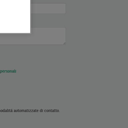
 personali
modalitá automatizzate di contatto.