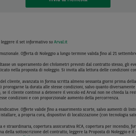
 leggere il set informativo su
Arval.it
mozionale. Offerta di Noleggio a lungo termine valida fino al 21 settembr
ltasse un superamento dei chilometri previsti dal contratto stesso, gli e
cato nella proposta di noleggio. Si invita alla lettura delle condizioni co
 del cliente, avanzata in forma scritta almeno sessanta giorni prima della
i prorogarne la durata alle stesse condizioni, salvo quanto diversamente pat
, se il cliente continui a detenere il veicolo ed Arval non ne chieda la res
stesse condizioni e con proporzionale aumento della percorrenza.
dicative. Offerte valide fino a esaurimento scorte, salvo aumenti di list
i istallare, a propria cura, dispositivi di localizzazione (con tecnologia sat
a e straordinaria, copertura assicurativa RCA, copertura per incendio, furt
a della sottoscrizione del contratto, leggere la Proposta di Noleggio e il