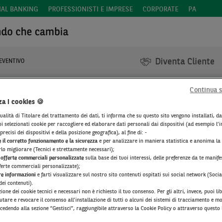
IAL BANKING
PROFESSIONISTI E IMPRESE
CORPORATE
PA
Diventa Cliente
EVENTIVO
Continua 
rval un preventivo gratuito
e senz
za i cookies 🍪
ualità di Titolare del trattamento dei dati, ti informa che su questo sito vengono installati, da
i selezionati cookie per raccogliere ed elaborare dati personali dai dispositivi (ad esempio l’in
recisi dei dispositivi e della posizione geografica), al fine di: -
COGNOME(*)
 il corretto funzionamento e la sicurezza
e per analizzare in maniera statistica e anonima la
rlo migliorare (Tecnici e strettamente necessari);
 offerte commerciali personalizzate
sulla base dei tuoi interessi, delle preferenze da te manife
ferte commerciali personalizzate);
re informazioni
e farti visualizzare sul nostro sito contenuti ospitati sui social network (Soci
PROVINCIA(*)
dei contenuti).
zione dei cookie tecnici e necessari non è richiesto il tuo consenso. Per gli altri, invece, puoi l
iutare e revocare il consenso all’installazione di tutti o alcuni dei sistemi di tracciamento e mo
cedendo alla sezione “Gestisci”, raggiungibile attraverso la Cookie Policy o attraverso questo
EMAIL(*)