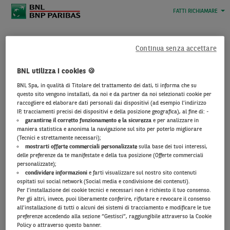
FATTI RICHIAMARE
Inserisci i dati richiesti
Continua senza accettare
Sarai contattato al più
BNL utilizza i cookies 🍪
presto da un Consulente
BNL Spa, in qualità di Titolare del trattamento dei dati, ti informa che su
BNL.
questo sito vengono installati, da noi e da partner da noi selezionati cookie per
raccogliere ed elaborare dati personali dai dispositivi (ad esempio l’indirizzo
IP, tracciamenti precisi dei dispositivi e della posizione geografica), al fine di: -
garantirne il corretto funzionamento e la sicurezza
e per analizzare in
maniera statistica e anonima la navigazione sul sito per poterlo migliorare
(Tecnici e strettamente necessari);
mostrarti offerte commerciali personalizzate
sulla base dei tuoi interessi,
delle preferenze da te manifestate e della tua posizione (Offerte commerciali
personalizzate);
condividere informazioni
e farti visualizzare sul nostro sito contenuti
ospitati sui social network (Social media e condivisione dei contenuti).
Cliccando “prosegui” dichiaro di aver preso visione
Per l’installazione dei cookie tecnici e necessari non è richiesto il tuo consenso.
dell’
Informativa Privacy
.
Per gli altri, invece, puoi liberamente conferire, rifiutare e revocare il consenso
all’installazione di tutti o alcuni dei sistemi di tracciamento e modificare le tue
preferenze accedendo alla sezione “Gestisci”, raggiungibile attraverso la Cookie
Policy o attraverso questo banner.