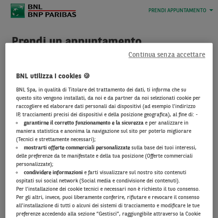
PRENDI APPUNTAMENTO
Prendi un appuntamento
Continua senza accettare
Sei cliente
BNL?
Seleziona il link
BNL utilizza i cookies 🍪
“
Accedi all’Area Clienti
” e
BNL Spa, in qualità di Titolare del trattamento dei dati, ti informa che su
procedi dopo il
questo sito vengono installati, da noi e da partner da noi selezionati cookie per
riconoscimento.
raccogliere ed elaborare dati personali dai dispositivi (ad esempio l’indirizzo
IP, tracciamenti precisi dei dispositivi e della posizione geografica), al fine di: -
garantirne il corretto funzionamento e la sicurezza
e per analizzare in
Non sei cliente
maniera statistica e anonima la navigazione sul sito per poterlo migliorare
(Tecnici e strettamente necessari);
BNL?
Clicca
mostrarti offerte commerciali personalizzate
sulla base dei tuoi interessi,
su
“Prosegui”
,
inserisci i
delle preferenze da te manifestate e della tua posizione (Offerte commerciali
tuoi dati
e fissa l’incontro.
personalizzate);
condividere informazioni
e farti visualizzare sul nostro sito contenuti
ospitati sui social network (Social media e condivisione dei contenuti).
Per l’installazione dei cookie tecnici e necessari non è richiesto il tuo consenso.
Per gli altri, invece, puoi liberamente conferire, rifiutare e revocare il consenso
all’installazione di tutti o alcuni dei sistemi di tracciamento e modificare le tue
preferenze accedendo alla sezione “Gestisci”, raggiungibile attraverso la Cookie
Cliccando “Prosegui” dichiaro di aver preso visione