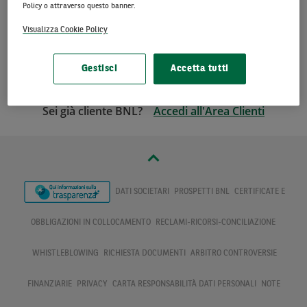
Policy o attraverso questo banner.
dell’
Informativa Privacy
Visualizza Cookie Policy
Prosegui
Gestisci
Accetta tutti
Sei già cliente BNL?
Accedi all'Area Clienti
DATI SOCIETARI
PROSPETTI BNL
CERTIFICATE E
OBBLIGAZIONI IN COLLOCAMENTO
RECLAMI-RICORSI-CONCILIAZIONE
WHISTLEBLOWING
RICHIESTA DOCUMENTI
ARBITRO CONTROVERSIE
FINANZIARIE
PRIVACY
CARTA RESPONSABILITÀ DATI PERSONALI
NOTE