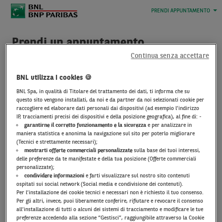
PRENDI APPUNTAMENTO
Prendi un appuntamento
Continua senza accettare
Sei cliente
BNL?
Seleziona il link
BNL utilizza i cookies 🍪
“
Accedi all’Area Clienti
” e
BNL Spa, in qualità di Titolare del trattamento dei dati, ti informa che su
procedi dopo il
questo sito vengono installati, da noi e da partner da noi selezionati cookie per
riconoscimento.
raccogliere ed elaborare dati personali dai dispositivi (ad esempio l’indirizzo
IP, tracciamenti precisi dei dispositivi e della posizione geografica), al fine di: -
garantirne il corretto funzionamento e la sicurezza
e per analizzare in
Non sei cliente
maniera statistica e anonima la navigazione sul sito per poterlo migliorare
(Tecnici e strettamente necessari);
BNL?
Clicca
mostrarti offerte commerciali personalizzate
sulla base dei tuoi interessi,
su
“Prosegui”
,
inserisci i
delle preferenze da te manifestate e della tua posizione (Offerte commerciali
tuoi dati
e fissa l’incontro.
personalizzate);
condividere informazioni
e farti visualizzare sul nostro sito contenuti
ospitati sui social network (Social media e condivisione dei contenuti).
Per l’installazione dei cookie tecnici e necessari non è richiesto il tuo consenso.
Per gli altri, invece, puoi liberamente conferire, rifiutare e revocare il consenso
all’installazione di tutti o alcuni dei sistemi di tracciamento e modificare le tue
preferenze accedendo alla sezione “Gestisci”, raggiungibile attraverso la Cookie
Cliccando “Prosegui” dichiaro di aver preso visione