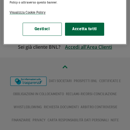
Policy o attraverso questo banner.
dell’
Informativa Privacy
Visualizza Cookie Policy
Prosegui
Gestisci
Accetta tutti
Sei già cliente BNL?
Accedi all'Area Clienti
DATI SOCIETARI
PROSPETTI BNL
CERTIFICATE E
OBBLIGAZIONI IN COLLOCAMENTO
RECLAMI-RICORSI-CONCILIAZIONE
WHISTLEBLOWING
RICHIESTA DOCUMENTI
ARBITRO CONTROVERSIE
FINANZIARIE
PRIVACY
CARTA RESPONSABILITÀ DATI PERSONALI
NOTE