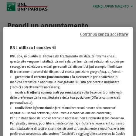
PRENDI APPUNTAMENTO
Prendi un appuntamento
Continua senza accettare
Sei cliente
BNL?
Seleziona il link
BNL utilizza i cookies 🍪
“
Accedi all’Area Clienti
” e
BNL Spa, in qualità di Titolare del trattamento dei dati, ti informa che su
procedi dopo il
questo sito vengono installati, da noi e da partner da noi selezionati cookie per
riconoscimento.
raccogliere ed elaborare dati personali dai dispositivi (ad esempio l’indirizzo
IP, tracciamenti precisi dei dispositivi e della posizione geografica), al fine di: -
garantirne il corretto funzionamento e la sicurezza
e per analizzare in
Non sei cliente
maniera statistica e anonima la navigazione sul sito per poterlo migliorare
(Tecnici e strettamente necessari);
BNL?
Clicca
mostrarti offerte commerciali personalizzate
sulla base dei tuoi interessi,
su
“Prosegui”
,
inserisci i
delle preferenze da te manifestate e della tua posizione (Offerte commerciali
tuoi dati
e fissa l’incontro.
personalizzate);
condividere informazioni
e farti visualizzare sul nostro sito contenuti
ospitati sui social network (Social media e condivisione dei contenuti).
Per l’installazione dei cookie tecnici e necessari non è richiesto il tuo consenso.
Per gli altri, invece, puoi liberamente conferire, rifiutare e revocare il consenso
all’installazione di tutti o alcuni dei sistemi di tracciamento e modificare le tue
preferenze accedendo alla sezione “Gestisci”, raggiungibile attraverso la Cookie
Cliccando “Prosegui” dichiaro di aver preso visione