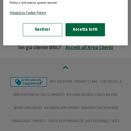
Policy o attraverso questo banner.
dell’
Informativa Privacy
Visualizza Cookie Policy
Prosegui
Gestisci
Accetta tutti
Sei già cliente BNL?
Accedi all'Area Clienti
DATI SOCIETARI
PROSPETTI BNL
CERTIFICATE E
OBBLIGAZIONI IN COLLOCAMENTO
RECLAMI-RICORSI-CONCILIAZIONE
WHISTLEBLOWING
RICHIESTA DOCUMENTI
ARBITRO CONTROVERSIE
FINANZIARIE
PRIVACY
CARTA RESPONSABILITÀ DATI PERSONALI
NOTE