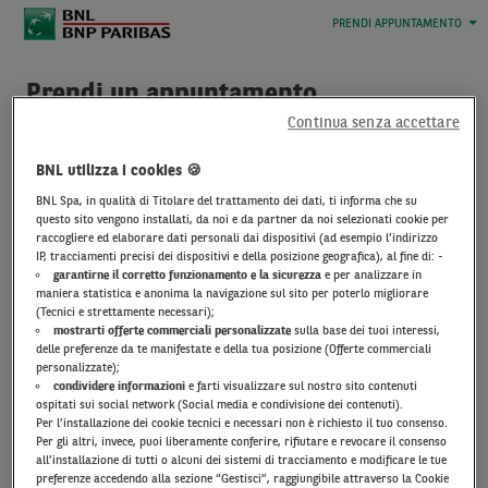
PRENDI APPUNTAMENTO
Prendi un appuntamento
Continua senza accettare
Sei cliente
BNL?
Seleziona il link
BNL utilizza i cookies 🍪
“
Accedi all’Area Clienti
” e
BNL Spa, in qualità di Titolare del trattamento dei dati, ti informa che su
procedi dopo il
questo sito vengono installati, da noi e da partner da noi selezionati cookie per
riconoscimento.
raccogliere ed elaborare dati personali dai dispositivi (ad esempio l’indirizzo
IP, tracciamenti precisi dei dispositivi e della posizione geografica), al fine di: -
garantirne il corretto funzionamento e la sicurezza
e per analizzare in
Non sei cliente
maniera statistica e anonima la navigazione sul sito per poterlo migliorare
(Tecnici e strettamente necessari);
BNL?
Clicca
mostrarti offerte commerciali personalizzate
sulla base dei tuoi interessi,
su
“Prosegui”
,
inserisci i
delle preferenze da te manifestate e della tua posizione (Offerte commerciali
tuoi dati
e fissa l’incontro.
personalizzate);
condividere informazioni
e farti visualizzare sul nostro sito contenuti
ospitati sui social network (Social media e condivisione dei contenuti).
Per l’installazione dei cookie tecnici e necessari non è richiesto il tuo consenso.
Per gli altri, invece, puoi liberamente conferire, rifiutare e revocare il consenso
all’installazione di tutti o alcuni dei sistemi di tracciamento e modificare le tue
preferenze accedendo alla sezione “Gestisci”, raggiungibile attraverso la Cookie
Cliccando “Prosegui” dichiaro di aver preso visione