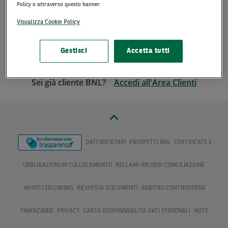
Policy o attraverso questo banner.
dell’
Informativa Privacy
Visualizza Cookie Policy
Prosegui
Gestisci
Accetta tutti
Sei già cliente BNL?
Accedi all'Area Clienti
DATI SOCIETARI
PROSPETTI BNL
CERTIFICATE E
OBBLIGAZIONI IN COLLOCAMENTO
RECLAMI-RICORSI-CONCILIAZIONE
WHISTLEBLOWING
RICHIESTA DOCUMENTI
ARBITRO CONTROVERSIE
FINANZIARIE
PRIVACY
CARTA RESPONSABILITÀ DATI PERSONALI
NOTE