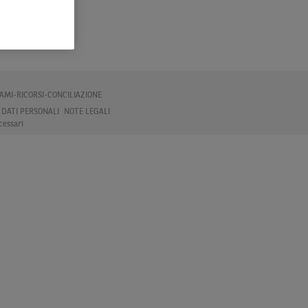
AMI-RICORSI-CONCILIAZIONE
 DATI PERSONALI
NOTE LEGALI
cessari