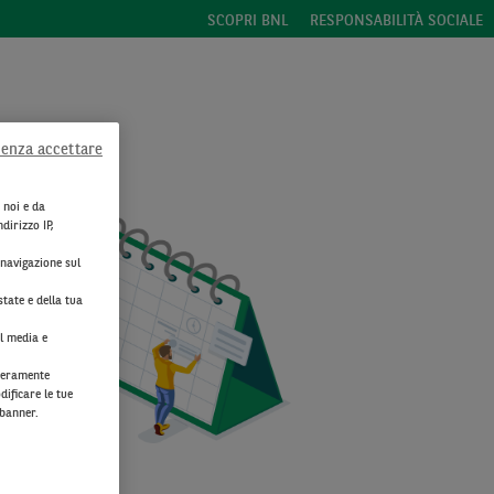
SCOPRI BNL
RESPONSABILITÀ SOCIALE
senza accettare
 noi e da
dirizzo IP,
 navigazione sul
state e della tua
al media e
iberamente
dificare le tue
 banner.