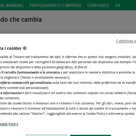
IAL BANKING
PROFESSIONISTI E IMPRESE
CORPORATE
PA
Continua 
tamento
za i cookies 🍪
ualità di Titolare del trattamento dei dati, ti informa che su questo sito vengono installati, da
“
Accedi all’Area Clienti
” e procedi dopo il riconoscimento.
i selezionati cookie per raccogliere ed elaborare dati personali dai dispositivi (ad esempio l’in
recisi dei dispositivi e della posizione geografica), al fine di: -
Prosegui”
,
inserisci i tuoi dati
e fissa l’incontro.
 il corretto funzionamento e la sicurezza
e per analizzare in maniera statistica e anonima la
rlo migliorare (Tecnici e strettamente necessari);
 offerte commerciali personalizzate
sulla base dei tuoi interessi, delle preferenze da te manife
ferte commerciali personalizzate);
re informazioni
e farti visualizzare sul nostro sito contenuti ospitati sui social network (Soci
dei contenuti).
zione dei cookie tecnici e necessari non è richiesto il tuo consenso. Per gli altri, invece, puoi l
iutare e revocare il consenso all’installazione di tutti o alcuni dei sistemi di tracciamento e mo
cedendo alla sezione “Gestisci”, raggiungibile attraverso la Cookie Policy o attraverso questo
preso visione dell’
Informativa Privacy
ookie Policy