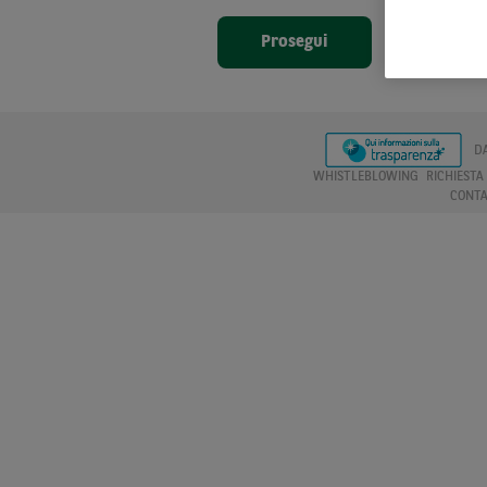
Prosegui
D
WHISTLEBLOWING
RICHIEST
CONTA