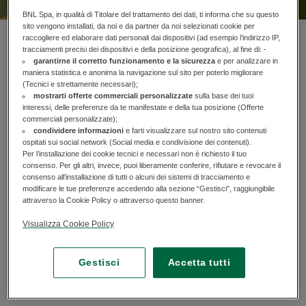
BNL Spa, in qualità di Titolare del trattamento dei dati, ti informa che su questo
sito vengono installati, da noi e da partner da noi selezionati cookie per
raccogliere ed elaborare dati personali dai dispositivi (ad esempio l’indirizzo IP,
tracciamenti precisi dei dispositivi e della posizione geografica), al fine di: -
garantirne il corretto funzionamento e la sicurezza
e per analizzare in
maniera statistica e anonima la navigazione sul sito per poterlo migliorare
Sono diversi i riconoscimenti che confermano la leadership
(Tecnici e strettamente necessari);
di BNP Paribas nel settore bancario a livello mondiale in
mostrarti offerte commerciali personalizzate
sulla base dei tuoi
interessi, delle preferenze da te manifestate e della tua posizione (Offerte
termini di sostenibilità.
commerciali personalizzate);
condividere informazioni
e farti visualizzare sul nostro sito contenuti
ospitati sui social network (Social media e condivisione dei contenuti).
Per l’installazione dei cookie tecnici e necessari non è richiesto il tuo
consenso. Per gli altri, invece, puoi liberamente conferire, rifiutare e revocare il
consenso all’installazione di tutti o alcuni dei sistemi di tracciamento e
modificare le tue preferenze accedendo alla sezione “Gestisci”, raggiungibile
attraverso la Cookie Policy o attraverso questo banner.
Visualizza Cookie Policy
LE FONTI AWARDS 2025: BNL BNP Paribas
ha ottenuto il
riconoscimento, nella
categoria "Innovazione & Leadership
Gestisci
Accetta tutti
-Sostenibilità e Impatto ESG
”, dalle
Fonti Awards 2025"