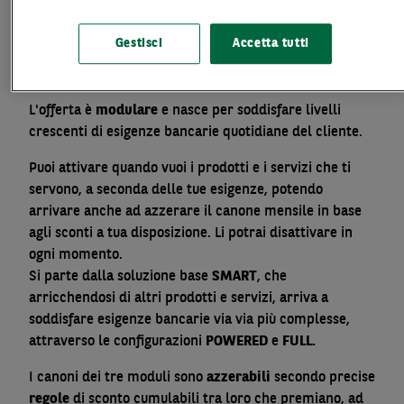
Lo componi come vuoi e solo con quello che ti serve.
Scegliendo il
Modulo SMART
di
BNL X
paghi solo ciò
Gestisci
Accetta tutti
che usi, ed è comunque gratuito fino al compimento
del 30° anno di età.
L'offerta è
modulare
e nasce per soddisfare livelli
crescenti di esigenze bancarie quotidiane del cliente.
Puoi attivare quando vuoi i prodotti e i servizi che ti
servono, a seconda delle tue esigenze, potendo
arrivare anche ad azzerare il canone mensile in base
agli sconti a tua disposizione. Li potrai disattivare in
ogni momento.
Si parte dalla soluzione base
SMART
, che
arricchendosi di altri prodotti e servizi, arriva a
soddisfare esigenze bancarie via via più complesse,
attraverso le configurazioni
POWERED
e
FULL.
I canoni dei tre moduli sono
azzerabili
secondo precise
regole
di sconto cumulabili tra loro che premiano, ad