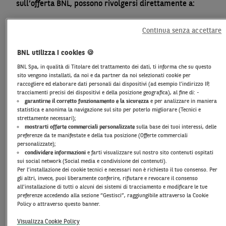
sull’offerta BNL, possono rivolgersi direttamente a:
Cristina Grasselli
- Direttore di Filiale Comando
Continua senza accettare
Generale dell’Arma dei Carabinieri - Cell.
: 3458075610
e-mail
: cristina.grasselli@bnpparibas.com
BNL utilizza i cookies 🍪
BNL Spa, in qualità di Titolare del trattamento dei dati, ti informa che su questo
Marco Moro
– Responsabile Area Retai Roma Centro –
sito vengono installati, da noi e da partner da noi selezionati cookie per
Regione Roma - Cell.:
3316619660
raccogliere ed elaborare dati personali dai dispositivi (ad esempio l’indirizzo IP,
e-mail:
marco.moro@bnpparibas.com
tracciamenti precisi dei dispositivi e della posizione geografica), al fine di: -
garantirne il corretto funzionamento e la sicurezza
e per analizzare in maniera
statistica e anonima la navigazione sul sito per poterlo migliorare (Tecnici e
strettamente necessari);
mostrarti offerte commerciali personalizzate
sulla base dei tuoi interessi, delle
preferenze da te manifestate e della tua posizione (Offerte commerciali
personalizzate);
condividere informazioni
e farti visualizzare sul nostro sito contenuti ospitati
sui social network (Social media e condivisione dei contenuti).
Per l’installazione dei cookie tecnici e necessari non è richiesto il tuo consenso. Per
gli altri, invece, puoi liberamente conferire, rifiutare e revocare il consenso
all’installazione di tutti o alcuni dei sistemi di tracciamento e modificare le tue
preferenze accedendo alla sezione “Gestisci”, raggiungibile attraverso la Cookie
Policy o attraverso questo banner.
CONTO CORRENTE A CANONE AZZERABILE
Visualizza Cookie Policy