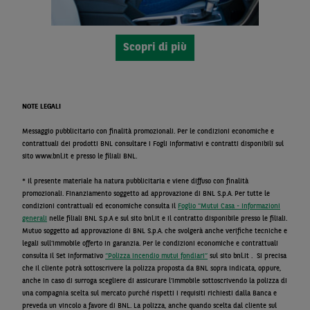
Scopri di più
NOTE LEGALI
Messaggio pubblicitario con finalità promozionali. Per le condizioni economiche e
contrattuali dei prodotti BNL consultare i Fogli Informativi e contratti disponibili sul
sito www.bnl.it e presso le filiali BNL.
* Il presente materiale ha natura pubblicitaria e viene diffuso con finalità
promozionali. Finanziamento soggetto ad approvazione di BNL S.p.A. Per tutte le
condizioni contrattuali ed economiche consulta il
Foglio "Mutui Casa - Informazioni
generali
nelle filiali BNL S.p.A e sul sito bnl.it e il contratto disponibile presso le filiali.
Mutuo soggetto ad approvazione di BNL S.p.A. che svolgerà anche verifiche tecniche e
legali sull’immobile offerto in garanzia. Per le condizioni economiche e contrattuali
consulta il Set informativo
“Polizza incendio mutui fondiari”
sul sito bnl.it . Si precisa
che il cliente potrà sottoscrivere la polizza proposta da BNL sopra indicata, oppure,
anche in caso di surroga scegliere di assicurare l’immobile sottoscrivendo la polizza di
una compagnia scelta sul mercato purché rispetti i requisiti richiesti dalla Banca e
preveda un vincolo a favore di BNL. La polizza, anche quando scelta dal cliente sul