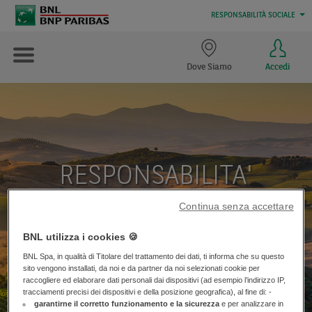
RESPONSABILITÀ SOCIALE
Dove Siamo
Accedi
RESPONSABILITA'
AMBIENTALE
Continua senza accettare
BNL utilizza i cookies 🍪
Il nostro impegno contro il cambiamento climatico
BNL Spa, in qualità di Titolare del trattamento dei dati, ti informa che su questo
sito vengono installati, da noi e da partner da noi selezionati cookie per
raccogliere ed elaborare dati personali dai dispositivi (ad esempio l’indirizzo IP,
tracciamenti precisi dei dispositivi e della posizione geografica), al fine di: -
garantirne il corretto funzionamento e la sicurezza
e per analizzare in