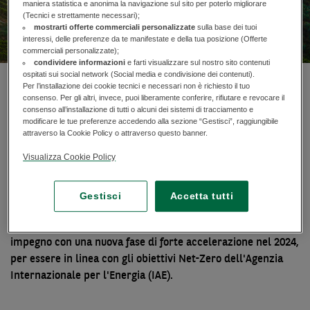
maniera statistica e anonima la navigazione sul sito per poterlo migliorare
(Tecnici e strettamente necessari);
mostrarti offerte commerciali personalizzate
sulla base dei tuoi
interessi, delle preferenze da te manifestate e della tua posizione (Offerte
commerciali personalizzate);
condividere informazioni
e farti visualizzare sul nostro sito contenuti
ospitati sui social network (Social media e condivisione dei contenuti).
Per l’installazione dei cookie tecnici e necessari non è richiesto il tuo
AGIAMO CONTRO IL
consenso. Per gli altri, invece, puoi liberamente conferire, rifiutare e revocare il
consenso all’installazione di tutti o alcuni dei sistemi di tracciamento e
CAMBIAMENTO CLIMATICO
modificare le tue preferenze accedendo alla sezione “Gestisci”, raggiungibile
attraverso la Cookie Policy o attraverso questo banner.
Finanza sostenibile
Visualizza Cookie Policy
Segui i progressi del Gruppo BNP Paribas. Finanziamento
della transizione energetica. Da tempo impegnato in prima
Gestisci
Accetta tutti
linea ad aiutare l'economia nella transizione verso energie
a basse emissioni di carbonio, il Gruppo procede nel suo
impegno con una nuova fase di forte accelerazione nel 2024,
per essere in linea con gli obiettivi Net-Zero dell'Agenzia
Internazionale per l'Energia (IAE).