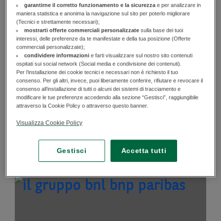
garantirne il corretto funzionamento e la sicurezza
e per analizzare in
maniera statistica e anonima la navigazione sul sito per poterlo migliorare
(Tecnici e strettamente necessari);
mostrarti offerte commerciali personalizzate
sulla base dei tuoi
interessi, delle preferenze da te manifestate e della tua posizione (Offerte
commerciali personalizzate);
condividere informazioni
e farti visualizzare sul nostro sito contenuti
ospitati sui social network (Social media e condivisione dei contenuti).
Per l’installazione dei cookie tecnici e necessari non è richiesto il tuo
BNL OGGI
consenso. Per gli altri, invece, puoi liberamente conferire, rifiutare e revocare il
consenso all’installazione di tutti o alcuni dei sistemi di tracciamento e
Da oltre 110 anni motore di sviluppo dell’economia
modificare le tue preferenze accedendo alla sezione “Gestisci”, raggiungibile
reale e compagno di fiducia per la realizzazione dei
attraverso la Cookie Policy o attraverso questo banner.
progetti di clienti, imprese, famiglie e della società.
Visualizza Cookie Policy
SCOPRI
Gestisci
Accetta tutti