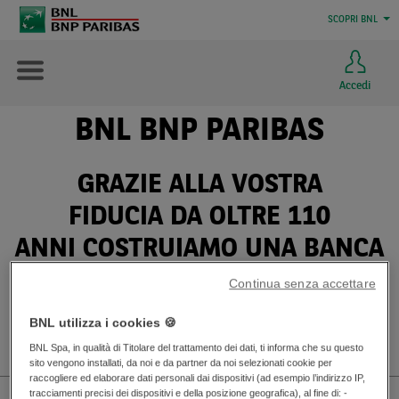
SCOPRI BNL
Accedi
BNL BNP PARIBAS
GRAZIE ALLA VOSTRA
FIDUCIA DA OLTRE 110
ANNI COSTRUIAMO UNA BANCA
SEMPRE PIÙ A MISURA
Continua senza accettare
Vicini al territorio locale e con la competenza e
BNL utilizza i cookies 🍪
la solidità di un grande Gruppo internazionale
BNL Spa, in qualità di Titolare del trattamento dei dati, ti informa che su questo
sito vengono installati, da noi e da partner da noi selezionati cookie per
raccogliere ed elaborare dati personali dai dispositivi (ad esempio l’indirizzo IP,
tracciamenti precisi dei dispositivi e della posizione geografica), al fine di: -