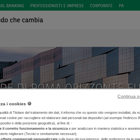
IAL BANKING
PROFESSIONISTI E IMPRESE
CORPORATE
PA
EDE DI ROMA ORIZZONTE E
Continua s
zza i cookies 🍪
de opportunità di mettere in pratica un modello innovativo e sos
alità di Titolare del trattamento dei dati, ti informa che su questo sito vengono installati, da n
onati cookie per raccogliere ed elaborare dati personali dai dispositivi (ad esempio l’indirizzo I
spositivi e della posizione geografica), al fine di: -
e il corretto funzionamento e la sicurezza
e per analizzare in maniera statistica e anonim
poterlo migliorare (Tecnici e strettamente necessari);
 offerte commerciali personalizzate
sulla base dei tuoi interessi, delle preferenze da te man