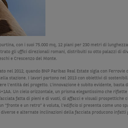
iburtina, con i suoi 75.000 mq, 12 piani per 230 metri di lunghezz
to gli uffici direzionali romani, distribuiti su otto palazzi di div
deschi e Crescenzo del Monte.
o nel 2012, quando BNP Paribas Real Estate sigla con Ferrovie de
lla stazione. I lavori partono nel 2013 con obiettivi di sostenibil
e l’entità del progetto. L’innovazione è subito evidente, basta d
 5+1AA. Un cielo orizzontale, un prisma elegantissimo che riflette
cciata fatta di pieni e di vuoti, di affacci e visuali prospettiche 
 un “fronte e un retro” è voluta, l’edificio si presenta come uno s
diverse e alternate inclinazioni della facciata producono infatti 