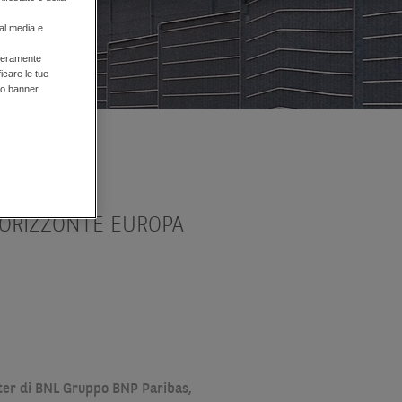
ial media e
liberamente
ficare le tue
to banner.
 di fare banca
 ORIZZONTE EUROPA
er di BNL Gruppo BNP Paribas,