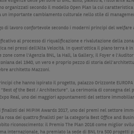
lle esigenze delle persone di BNL: asilo, palestra, ristorante azi
no organizzati secondo il modello Open Plan la cui caratteristica
rà a un importante cambiamento culturale nello stile di manageme
ogo di lavoro confortevole secondo i moderni principi del welfare 
ficativo al processo di riqualificazione e rivalutazione della zona
ca nei pressi dell’Alta Velocità. In quest’ottica il piano terra è i
 zone come l'Agenzia BNL, la Hall, la Gallery, il Foyer e l'Audito
oniana del 1940, un vero e proprio pezzo di storia dell’architett
lebre architetto Mazzoni.
 principi che hanno ispirato il progetto, palazzo Orizzonte EURO
“Best of the Best / Architecture”. La cerimonia di consegna del p
Expo Real, uno dei maggiori appuntamenti del settore immobiliar
i finalisti dei MIPIM Awards 2017, uno dei premi nel settore immob
ella rosa dei quattro finalisti per la categoria Best Office and Bu
ambito riconoscimento: il Premio The Plan 2016 come miglior svilu
ama internazionale, ha premiato la sede di BNL tra 500 progetti p