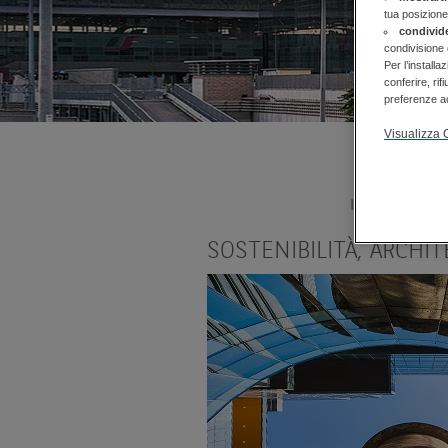
tua posizione
condivid
condivisione 
Per l’installa
conferire, rif
preferenze ac
Visualizza 
Il nuovo Head
SOSTENIBILITÀ, ARCH