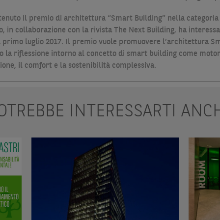
nuto il premio di architettura “Smart Building” nella categoria T
, in collaborazione con la rivista The Next Building, ha interessat
 primo luglio 2017. Il premio vuole promuovere l’architettura Sm
do la riflessione intorno al concetto di smart building come motor
ione, il comfort e la sostenibilità complessiva.
OTREBBE INTERESSARTI ANC