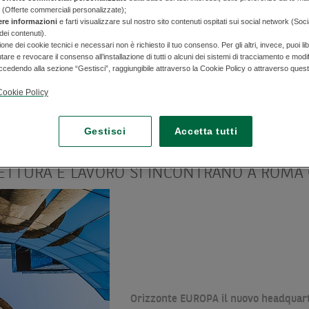
 (Offerte commerciali personalizzate);
ere informazioni
e farti visualizzare sul nostro sito contenuti ospitati sui social network (Soc
dei contenuti).
zione dei cookie tecnici e necessari non è richiesto il tuo consenso. Per gli altri, invece, puoi 
iutare e revocare il consenso all’installazione di tutti o alcuni dei sistemi di tracciamento e modi
cedendo alla sezione “Gestisci”, raggiungibile attraverso la Cookie Policy o attraverso ques
Cookie Policy
UNA SEDE FATTA DI INNOVAZIONE
Gestisci
Accetta tutti
quarter di BNL Gruppo BNP Paribas è il simbolo di un nuovo modo
ITETTURA E LAVORO SI INCONTRANO A ROMA
Orizzonte EUROPA il nuovo headquart