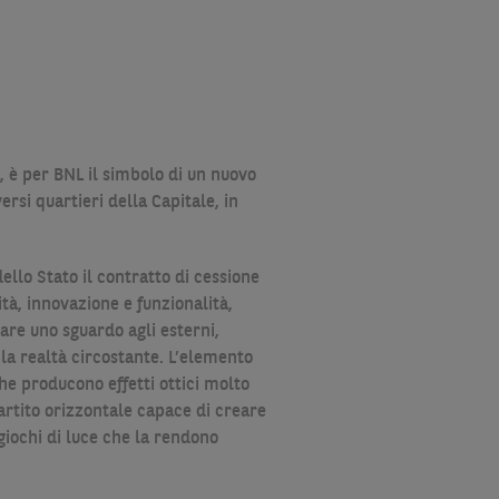
a, è per BNL il simbolo di un nuovo
ersi quartieri della Capitale, in
llo Stato il contratto di cessione
ità, innovazione e funzionalità,
are uno sguardo agli esterni,
 la realtà circostante. L’elemento
che producono effetti ottici molto
partito orizzontale capace di creare
giochi di luce che la rendono