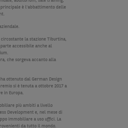
endale, auditorium, sale training,
 principale è l'abbattimento delle
nt.
aziendale.
 circostante la stazione Tiburtina,
n parte accessibile anche al
rium.
ura, che sorgeva accanto alla
PA ha ottenuto dal German Design
remio si è tenuta a ottobre 2017 a
e in Europa.
iliare più ambiti a livello
siness Development e, nel mese di
ppo immobiliare a uso uffici. La
rovenienti da tutto il mondo.