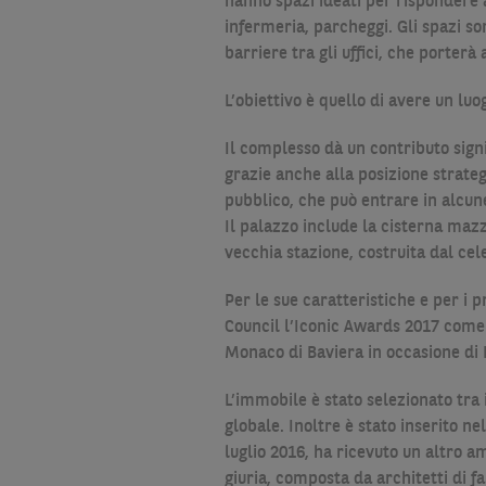
hanno spazi ideati per rispondere a
infermeria, parcheggi. Gli spazi so
barriere tra gli uffici, che porte
L’obiettivo è quello di avere un lu
Il complesso dà un contributo signi
grazie anche alla posizione strategi
pubblico, che può entrare in alcune
Il palazzo include la cisterna mazz
vecchia stazione, costruita dal ce
Per le sue caratteristiche e per i
Council l’Iconic Awards 2017 come 
Monaco di Baviera in occasione di 
L’immobile è stato selezionato tra 
globale. Inoltre è stato inserito n
luglio 2016, ha ricevuto un altro 
giuria, composta da architetti di f