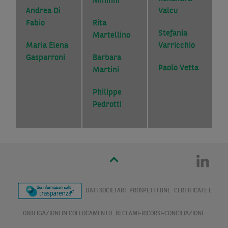
Mininni
Andrea Di
Valcu
Fabio
Rita
Stefania
Martellino
Maria Elena
Varricchio
Gasparroni
Barbara
Paolo Vetta
Martini
Philippe
Pedrotti
DATI SOCIETARI
PROSPETTI BNL
CERTIFICATE E
OBBLIGAZIONI IN COLLOCAMENTO
RECLAMI-RICORSI-CONCILIAZIONE