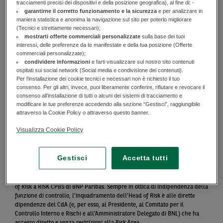
tracciamenti precisi dei dispositivi e della posizione geografica), al fine di: -
riporto dell'Head of Compliance al CPBE Compliance di BNP Paribas.
garantirne il corretto funzionamento e la sicurezza
e per analizzare in
Sempre in ottica di indipendenza della funzione di controllo,
maniera statistica e anonima la navigazione sul sito per poterlo migliorare
l’inquadramento dell'Head of Compliance è alle dirette dipendenze del
(Tecnici e strettamente necessari);
CdA (e, per esso, al Presidente, al Comitato per il Controllo Interno e
mostrarti offerte commerciali personalizzate
sulla base dei tuoi
Rischi e all’Amministratore Delegato di BNL) che ha accesso diretto e
interessi, delle preferenze da te manifestate e della tua posizione (Offerte
senza restrizioni alla Compliance Area. All’interno della Compliance Area
commerciali personalizzate);
è strutturata la Funzione Aziendale Antiriciclaggio.
condividere informazioni
e farti visualizzare sul nostro sito contenuti
ospitati sui social network (Social media e condivisione dei contenuti).
(2) Inspection Générale – Hub Italy risulta integrata nel modello
Per l’installazione dei cookie tecnici e necessari non è richiesto il tuo
consenso. Per gli altri, invece, puoi liberamente conferire, rifiutare e revocare il
organizzativo di IGC del Gruppo BNP Paribas con conseguente stretto
consenso all’installazione di tutti o alcuni dei sistemi di tracciamento e
legame e riporto dell’Head of Inspection Générale – Hub Italy al
modificare le tue preferenze accedendo alla sezione “Gestisci”, raggiungibile
Responsabile Inspection Générale BNP Paribas del Dominio CPBS Hubs.
attraverso la Cookie Policy o attraverso questo banner.
Sempre in ottica di indipendenza della funzione di Controllo,
l’inquadramento dell’Head of Inspection Générale – Hub Italy è alle
Visualizza Cookie Policy
dirette dipendenze del Consiglio di Amministrazione (e, per esso, al
Presidente, al Comitato per il Controllo Interno e Rischi e all’AD BNL) che
ha accesso diretto e senza restrizioni a Inspection Générale – Hub Italy
Gestisci
Accetta tutti
(3) Risk Area di BNL risulta integrata nel modello organizzativo di RISK del
Gruppo BNP Paribas con conseguente stretto legame e riporto dell'Head
of Risk a RISK CPBS di BNP Paribas. Sempre in ottica di indipendenza della
funzione di controllo, l’inquadramento dell'Head of Risk è alle dirette
dipendenze del CdA (e, per esso, al Presidente, al Comitato per il
Controllo Interno e Rischi e all’Amministratore Delegato di BNL) che ha