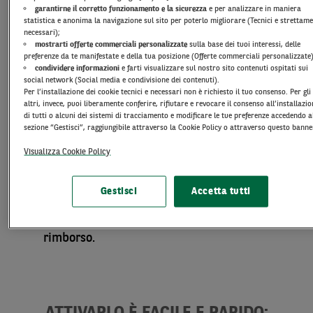
garantirne il corretto funzionamento e la sicurezza
e per analizzare in maniera
pochi secondi e puoi scegliere la durata del
statistica e anonima la navigazione sul sito per poterlo migliorare (Tecnici e strettam
piano che preferisci da 3 a 60 mesi.
necessari);
mostrarti offerte commerciali personalizzate
sulla base dei tuoi interessi, delle
Vantaggioso:
perché non ha
costo di
preferenze da te manifestate e della tua posizione (Offerte commerciali personalizzate)
attivazione e nessun canone di
condividere informazioni
e farti visualizzare sul nostro sito contenuti ospitati sui
social network (Social media e condivisione dei contenuti).
gestione,
paghi solo una commissione
Per l’installazione dei cookie tecnici e necessari non è richiesto il tuo consenso. Per gli
altri, invece, puoi liberamente conferire, rifiutare e revocare il consenso all’installazi
mensile sul piano che scegli di attivare e
di tutti o alcuni dei sistemi di tracciamento e modificare le tue preferenze accedendo a
limitatamente alla sua durata.
sezione “Gestisci”, raggiungibile attraverso la Cookie Policy o attraverso questo banne
Dinamico
: perché
il plafond disponibile si
Visualizza Cookie Policy
ricostituisce progressivamente
con il
pagamento di ciascuna rata mensile, in
Gestisci
Accetta tutti
modo da consentirti un nuovo utilizzo, senza
dover attendere la conclusione del piano di
rimborso.