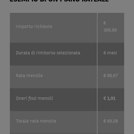
€
Importo richiesto
399,99
Durata di rimborso selezionata
6 mesi
Rata mensile
€ 66,67
Oneri fissi mensili
€ 1,91
Totale rata mensile
€ 68,58