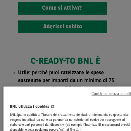
Come si attiva?
Aderisci subito
C-READY-TO BNL È
Utile:
perché puoi
rateizzare le spese
sostenute
per importi da un minimo di 75
euro a un massimo di 5.000 euro nei limiti
Continua senza accet
previsti dal tuo plafond.
A portata di mano
:
perché la
usi
BNL utilizza i cookies 🍪
comodamente
quando e dove vuoi
BNL Spa, in qualità di Titolare del trattamento dei dati, ti informa che su questo sito
direttamente dal tuo smartphone
vengono installati, da noi e da partner da noi selezionati cookie per raccogliere ed
elaborare dati personali dai dispositivi (ad esempio l’indirizzo IP, tracciamenti precisi
tramite
l’app BNL
. Attivare un piano richiede
dispositivi e della posizione geografica), al fine di: -