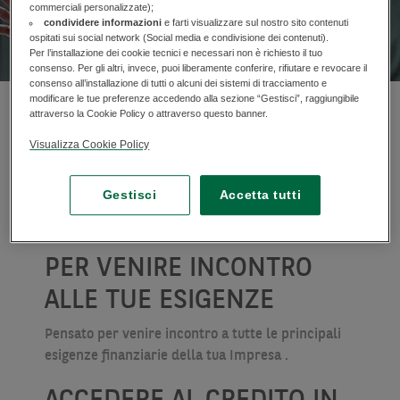
commerciali personalizzate);
condividere informazioni
e farti visualizzare sul nostro sito contenuti
ospitati sui social network (Social media e condivisione dei contenuti).
Per l’installazione dei cookie tecnici e necessari non è richiesto il tuo
consenso. Per gli altri, invece, puoi liberamente conferire, rifiutare e revocare il
consenso all’installazione di tutti o alcuni dei sistemi di tracciamento e
modificare le tue preferenze accedendo alla sezione “Gestisci”, raggiungibile
UN FINANZIAMENTO
attraverso la Cookie Policy o attraverso questo banner.
FLESSIBILE
Visualizza Cookie Policy
Puoi scegliere la combinazione tra durata ed
Gestisci
Accetta tutti
importo più adatta alle esigenze della tua
Impresa.
PER VENIRE INCONTRO
ALLE TUE ESIGENZE
Pensato per venire incontro a tutte le principali
esigenze finanziarie della tua Impresa .