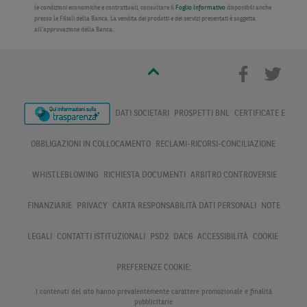
le condizioni economiche e contrattuali, consultare il
Foglio Informativo
disponibili anche
presso le Filiali della Banca. La vendita dei prodotti e dei servizi presentati è soggetta
all’approvazione della Banca.
DATI SOCIETARI
PROSPETTI BNL
CERTIFICATE E
OBBLIGAZIONI IN COLLOCAMENTO
RECLAMI-RICORSI-CONCILIAZIONE
WHISTLEBLOWING
RICHIESTA DOCUMENTI
ARBITRO CONTROVERSIE
FINANZIARIE
PRIVACY
CARTA RESPONSABILITÀ DATI PERSONALI
NOTE
LEGALI
CONTATTI ISTITUZIONALI
PSD2
DAC6
ACCESSIBILITÀ
COOKIE
PREFERENZE COOKIE:
I contenuti del sito hanno prevalentemente carattere promozionale e finalità
pubblicitarie