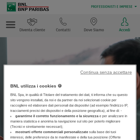
PROFESSIONISTI E IMPRESE
Diventa cliente
Contatti
Dove Siamo
Accedi
Continua senza accettare
Finanziamento BNL
BNL utilizza i cookies 🍪
Revolution Imprese
BNL Spa, in qualità di Titolare del trattamento dei dati, ti informa che su questo
sito vengono installati, da noi e da partner da noi selezionati cookie per
raccogliere ed elaborare dati personali dai dispositivi (ad esempio l’indirizzo IP,
tracciamenti precisi dei dispositivi e della posizione geografica), al fine di: -
garantirne il corretto funzionamento e la sicurezza
e per analizzare in
maniera statistica e anonima la navigazione sul sito per poterlo migliorare
CONTATTACI
(Tecnici e strettamente necessari);
mostrarti offerte commerciali personalizzate
sulla base dei tuoi
interessi, delle preferenze da te manifestate e della tua posizione (Offerte