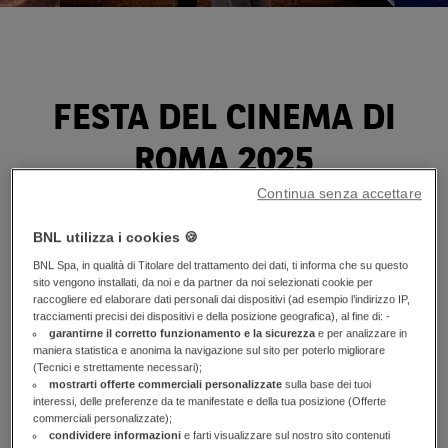
FESTA DEL CINEMA DI
ROMA 2025
Continua senza accettare
BNL utilizza i cookies 🍪
Dal 15 al 26 ottobre 2025
si è svolta presso l’
Auditorium
BNL Spa, in qualità di Titolare del trattamento dei dati, ti informa che su questo
Parco della Musica
, la
Festa del Cinema di Roma
, uno degli
sito vengono installati, da noi e da partner da noi selezionati cookie per
appuntamenti culturali più importanti nel panorama
raccogliere ed elaborare dati personali dai dispositivi (ad esempio l’indirizzo IP,
tracciamenti precisi dei dispositivi e della posizione geografica), al fine di: -
cinematografico italiano ed internazionale di cui
BNL BNP
garantirne il corretto funzionamento e la sicurezza
e per analizzare in
Paribas si conferma per il ventesimo anno consecutivo
maniera statistica e anonima la navigazione sul sito per poterlo migliorare
Main Partner.
(Tecnici e strettamente necessari);
mostrarti offerte commerciali personalizzate
sulla base dei tuoi
interessi, delle preferenze da te manifestate e della tua posizione (Offerte
Questa edizione della Festa del Cinema di Roma è stata
commerciali personalizzate);
aperta
dal film
La vita va così
di
Riccardo Milani,
condividere informazioni
e farti visualizzare sul nostro sito contenuti