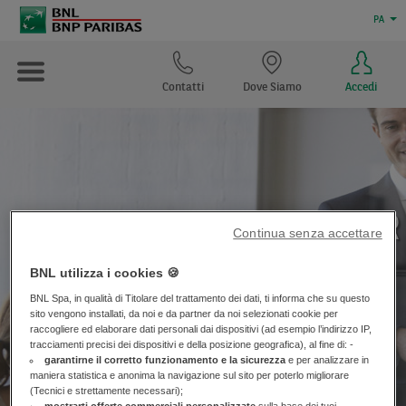
PA
Contatti
Dove Siamo
Accedi
Emissione di BOC BOP BOR
Continua senza accettare
Medium Term Notes
BNL utilizza i cookies 🍪
BNL Spa, in qualità di Titolare del trattamento dei dati, ti informa che su questo
sito vengono installati, da noi e da partner da noi selezionati cookie per
raccogliere ed elaborare dati personali dai dispositivi (ad esempio l’indirizzo IP,
tracciamenti precisi dei dispositivi e della posizione geografica), al fine di: -
garantirne il corretto funzionamento e la sicurezza
e per analizzare in
maniera statistica e anonima la navigazione sul sito per poterlo migliorare
(Tecnici e strettamente necessari);
mostrarti offerte commerciali personalizzate
sulla base dei tuoi