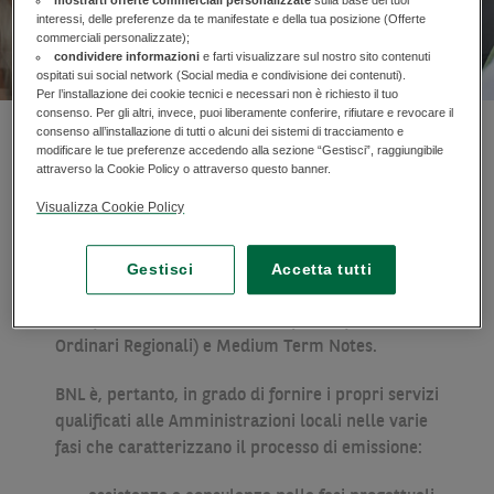
interessi, delle preferenze da te manifestate e della tua posizione (Offerte
commerciali personalizzate);
condividere informazioni
e farti visualizzare sul nostro sito contenuti
ospitati sui social network (Social media e condivisione dei contenuti).
Per l’installazione dei cookie tecnici e necessari non è richiesto il tuo
consenso. Per gli altri, invece, puoi liberamente conferire, rifiutare e revocare il
consenso all’installazione di tutti o alcuni dei sistemi di tracciamento e
modificare le tue preferenze accedendo alla sezione “Gestisci”, raggiungibile
BNL, Gruppo BNP Paribas, è uno dei principali
attraverso la Cookie Policy o attraverso questo banner.
player italiani nelle emissioni obbligazionarie
Visualizza Cookie Policy
degli Enti territoriali. L’esperienza maturata in
questo comparto fa di BNL il partner e il
consulente ideale per gli Enti interessati
Gestisci
Accetta tutti
all’emissione di BOC (Buoni Ordinari Comunali),
BOP (Buoni Ordinari Provinciali), BOR (Buoni
Ordinari Regionali) e Medium Term Notes.
BNL è, pertanto, in grado di fornire i propri servizi
qualificati alle Amministrazioni locali nelle varie
fasi che caratterizzano il processo di emissione: