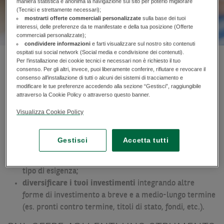
maniera statistica e anonima la navigazione sul sito per poterlo migliorare
(Tecnici e strettamente necessari);
mostrarti offerte commerciali personalizzate
sulla base dei tuoi
interessi, delle preferenze da te manifestate e della tua posizione (Offerte
commerciali personalizzate);
condividere informazioni
e farti visualizzare sul nostro sito contenuti
ospitati sui social network (Social media e condivisione dei contenuti).
Per l’installazione dei cookie tecnici e necessari non è richiesto il tuo
I DEPOSITI A TERMINE IN EURO
consenso. Per gli altri, invece, puoi liberamente conferire, rifiutare e revocare il
consenso all’installazione di tutti o alcuni dei sistemi di tracciamento e
E IN VALUTA DI BNL TI
modificare le tue preferenze accedendo alla sezione “Gestisci”, raggiungibile
attraverso la Cookie Policy o attraverso questo banner.
CONSENTONO DI:
Visualizza Cookie Policy
effettuare un investimento sicuro e semplice
che ti
permette di percepire un rendimento garantito sulla
Gestisci
Accetta tutti
tua liquidità;
accedere ad un’offerta su misura
per soddisfare ogni
tipo di esigenza;
diversificare i tuoi investimenti
integrando altre
forme di investimento a breve e a medio-lungo termine
(es. pronti contro termine, titoli di stato, fondi, etc.).