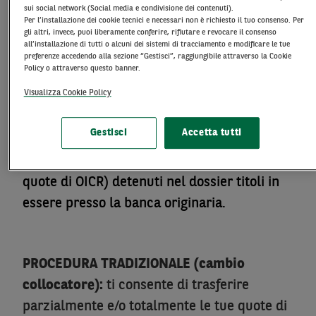
sui social network (Social media e condivisione dei contenuti).
Per l’installazione dei cookie tecnici e necessari non è richiesto il tuo consenso. Per
PROCEDURA STANDARDIZZATA:
ti consente
gli altri, invece, puoi liberamente conferire, rifiutare e revocare il consenso
all’installazione di tutti o alcuni dei sistemi di tracciamento e modificare le tue
di rivolgerti a BNL (banca nuova), affinché la
preferenze accedendo alla sezione “Gestisci”, raggiungibile attraverso la Cookie
Policy o attraverso questo banner.
stessa si faccia carico di trasferire
Visualizza Cookie Policy
automaticamente in un’unica soluzione, sul
dossier aperto dal cliente presso la banca
Gestisci
Accetta tutti
medesima, gli strumenti finanziari (azioni,
obbligazioni, ETF, certificates, titoli di stato,
quote di OICR) detenuti nel dossier titoli in
essere presso la banca originaria.
PROCEDURA TRADIZIONALE (cambio
collocatore):
ti consente di trasferire
parzialmente e/o totalmente le tue quote di