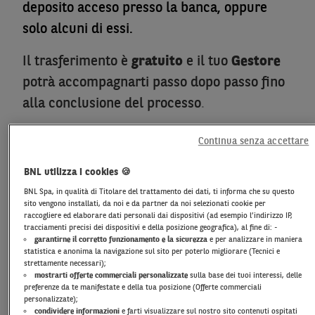
deposito acceso presso la banca, oppure
solo alcuni di essi.
Il trasferimento è
gratuito
e il tuo
Gestore
potrà accompagnarti passo dopo passo fino
alla conclusione del processo
.
Continua senza accettare
PRENDI UN APPUNTAMENTO
BNL utilizza i cookies 🍪
BNL Spa, in qualità di Titolare del trattamento dei dati, ti informa che su questo
sito vengono installati, da noi e da partner da noi selezionati cookie per
raccogliere ed elaborare dati personali dai dispositivi (ad esempio l’indirizzo IP,
tracciamenti precisi dei dispositivi e della posizione geografica), al fine di: -
garantirne il corretto funzionamento e la sicurezza
e per analizzare in maniera
TRASFERIMENTO TITOLI DA
statistica e anonima la navigazione sul sito per poterlo migliorare (Tecnici e
strettamente necessari);
ALTRA BANCA A BNL
mostrarti offerte commerciali personalizzate
sulla base dei tuoi interessi, delle
preferenze da te manifestate e della tua posizione (Offerte commerciali
personalizzate);
condividere informazioni
e farti visualizzare sul nostro sito contenuti ospitati