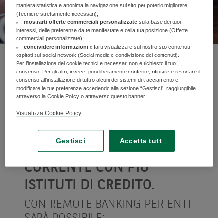
maniera statistica e anonima la navigazione sul sito per poterlo migliorare
(Tecnici e strettamente necessari);
mostrarti offerte commerciali personalizzate
sulla base dei tuoi
interessi, delle preferenze da te manifestate e della tua posizione (Offerte
commerciali personalizzate);
condividere informazioni
e farti visualizzare sul nostro sito contenuti
ospitati sui social network (Social media e condivisione dei contenuti).
BNL, GRUPPO BNP
Per l’installazione dei cookie tecnici e necessari non è richiesto il tuo
consenso. Per gli altri, invece, puoi liberamente conferire, rifiutare e revocare il
PARIBAS, HA PENSATO AD
consenso all’installazione di tutti o alcuni dei sistemi di tracciamento e
modificare le tue preferenze accedendo alla sezione “Gestisci”, raggiungibile
UN SERVIZIO DI INTERNET
attraverso la Cookie Policy o attraverso questo banner.
BANKING PER LA P.A. E PER
Visualizza Cookie Policy
GLI ENTI CHE HANNO
Gestisci
Accetta tutti
RAPPORTI DI CONTO
CORRENTE CON PIÙ
ISTITUTI DI CREDITO.
CON REMOTE BANKING PER ENTI