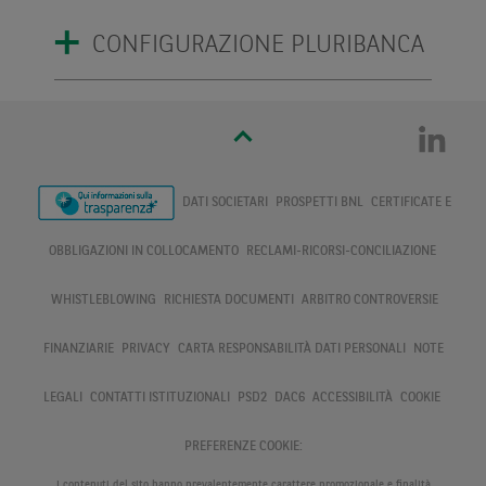
CONFIGURAZIONE PLURIBANCA
DATI SOCIETARI
PROSPETTI BNL
CERTIFICATE E
OBBLIGAZIONI IN COLLOCAMENTO
RECLAMI-RICORSI-CONCILIAZIONE
WHISTLEBLOWING
RICHIESTA DOCUMENTI
ARBITRO CONTROVERSIE
FINANZIARIE
PRIVACY
CARTA RESPONSABILITÀ DATI PERSONALI
NOTE
LEGALI
CONTATTI ISTITUZIONALI
PSD2
DAC6
ACCESSIBILITÀ
COOKIE
PREFERENZE COOKIE:
I contenuti del sito hanno prevalentemente carattere promozionale e finalità