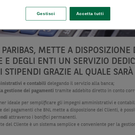
Gestisci
Accetta tutti
PARIBAS, METTE A DISPOSIZIONE 
E DEGLI ENTI UN SERVIZIO DEDIC
STIPENDI GRAZIE AL QUALE SARÀ 
nistrativi e contabili
delegando il servizio alla banca;
la gestione dei pagamenti
tramite addebito diretto in conto corr
er ideale per semplificare gli impegni amministrativi e contabili
e dei pagamenti che BNL mette a disposizione dei Clienti, è possi
endi
attraverso i bonifici permanenti.
te del Cliente è un sistema semplice e conveniente per la gestione