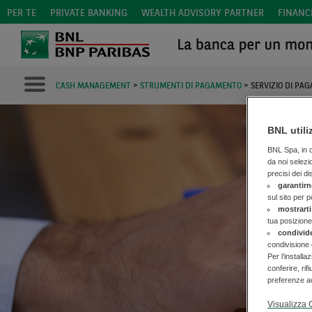
PER TE
PRIVATE BANKING
WEALTH ADVISORY PARTNER
FINANC
CASH MANAGEMENT
>
STRUMENTI DI PAGAMENTO
>
SERVIZIO DI PA
BNL utili
BNL Spa, in qu
da noi selezi
precisi dei di
garantirn
S
sul sito per 
mostrarti
tua posizione
condivid
condivisione 
Per l’installa
conferire, rif
preferenze ac
Visualizza 