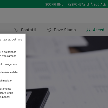
SCOPRI BNL
RESPONSABILITÀ SOCIALE
Contatti
Dove Siamo
Accedi
enza accettare
oi e da partner
P, tracciamenti
a la navigazione
di
ifestate e della
ial media e
liberamente
ficare le tue
to banner.