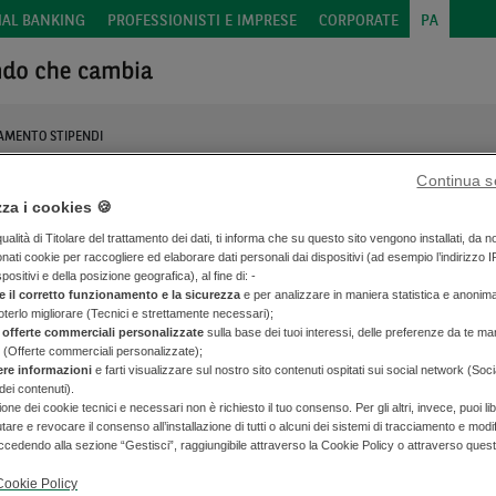
IAL BANKING
PROFESSIONISTI E IMPRESE
CORPORATE
PA
GAMENTO STIPENDI
Continua s
zza i cookies 🍪
alità di Titolare del trattamento dei dati, ti informa che su questo sito vengono installati, da n
onati cookie per raccogliere ed elaborare dati personali dai dispositivi (ad esempio l’indirizzo I
spositivi e della posizione geografica), al fine di: -
e il corretto funzionamento e la sicurezza
e per analizzare in maniera statistica e anonim
ervizi di Pagamento stipen
poterlo migliorare (Tecnici e strettamente necessari);
 offerte commerciali personalizzate
sulla base dei tuoi interessi, delle preferenze da te man
 (Offerte commerciali personalizzate);
ere informazioni
e farti visualizzare sul nostro sito contenuti ospitati sui social network (Soc
dei contenuti).
zione dei cookie tecnici e necessari non è richiesto il tuo consenso. Per gli altri, invece, puoi 
iutare e revocare il consenso all’installazione di tutti o alcuni dei sistemi di tracciamento e modi
cedendo alla sezione “Gestisci”, raggiungibile attraverso la Cookie Policy o attraverso ques
Cookie Policy