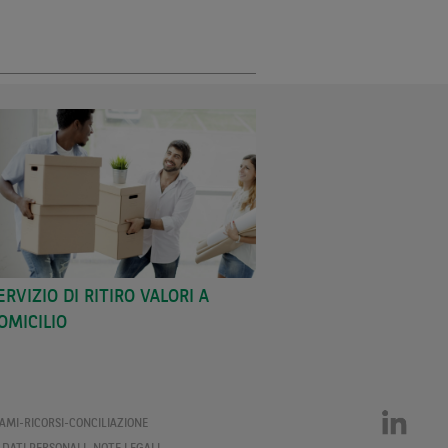
ERVIZIO DI RITIRO VALORI A
SERVIZIO DI B
OMICILIO
AMI-RICORSI-CONCILIAZIONE