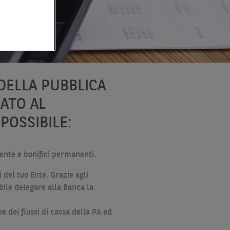
DELLA PUBBLICA
ATO AL
POSSIBILE:
ente e bonifici permanenti.
 del tuo Ente. Grazie agli
bile delegare alla Banca la
 dei flussi di cassa della PA ed