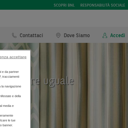
SCOPRI BNL
RESPONSABILITÀ SOCIALE
Contattaci
Dove Siamo
Accedi
enza accettare
oi e da partner
P, tracciamenti
ta sempre uguale
a la navigazione
ifestate e della
ial media e
liberamente
ficare le tue
to banner.