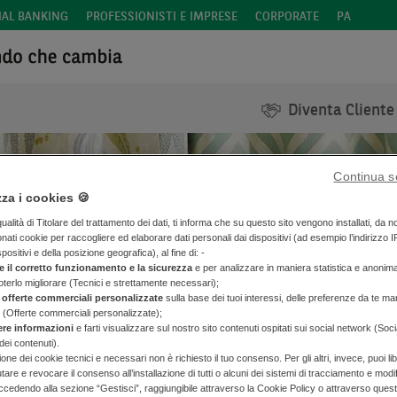
IAL BANKING
PROFESSIONISTI E IMPRESE
CORPORATE
PA
Diventa Cliente
Continua s
zza i cookies 🍪
alità di Titolare del trattamento dei dati, ti informa che su questo sito vengono installati, da n
onati cookie per raccogliere ed elaborare dati personali dai dispositivi (ad esempio l’indirizzo I
isso: la comodità di una ra
spositivi e della posizione geografica), al fine di: -
e il corretto funzionamento e la sicurezza
e per analizzare in maniera statistica e anonim
poterlo migliorare (Tecnici e strettamente necessari);
 offerte commerciali personalizzate
sulla base dei tuoi interessi, delle preferenze da te man
 (Offerte commerciali personalizzate);
ere informazioni
e farti visualizzare sul nostro sito contenuti ospitati sui social network (Soc
dei contenuti).
zione dei cookie tecnici e necessari non è richiesto il tuo consenso. Per gli altri, invece, puoi 
SCOPRI I MUTUI BNL
iutare e revocare il consenso all’installazione di tutti o alcuni dei sistemi di tracciamento e modi
cedendo alla sezione “Gestisci”, raggiungibile attraverso la Cookie Policy o attraverso ques