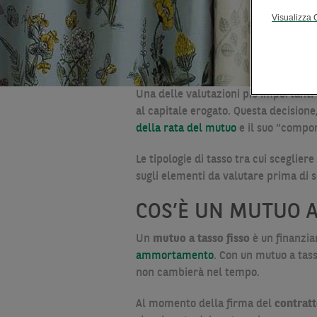
Visualizza 
Una delle valutazioni più important
al capitale erogato. Questa decisione
della rata del mutuo
e il suo “compo
Le tipologie di tasso tra cui sceglie
sugli elementi da valutare prima di s
COS’È UN MUTUO A
Un
mutuo a tasso fisso
è un finanzi
ammortamento
. Con un mutuo a tass
non cambierà nel tempo.
Al momento della firma del
contrat