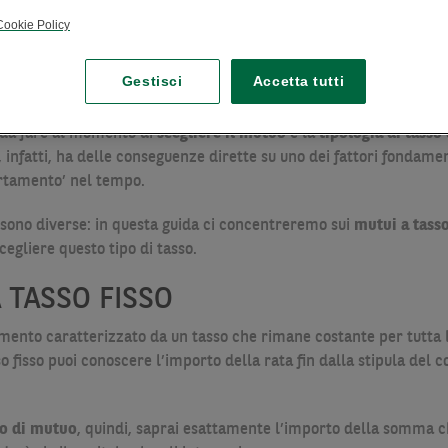
Cookie Policy
Gestisci
Accetta tutti
i da fare al momento di
scegliere il mutuo
è la
tipologia di tasso
, infatti, ha delle conseguenze dirette su uno dei fattori fondamen
rtamento’ nel tempo.
re sono diverse: in questa guida ci concentreremo sui
mutui a tasso
cegliere questo tipo di tasso.
 TASSO FISSO
amento caratterizzato da un tasso che rimane costante per tutta 
o fisso puoi conoscere l’importo della rata fin dalla stipula del 
to di mutuo
, quindi, saprai esattamente l’importo della somma ch