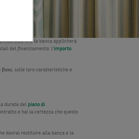
 d’interesse
che la banca applicherà
tali del finanziamento: l’
importo
 fisso
, sulle loro caratteristiche e
la durata del
piano di
contratto e hai la certezza che questo
e dovrai restituire alla banca e la