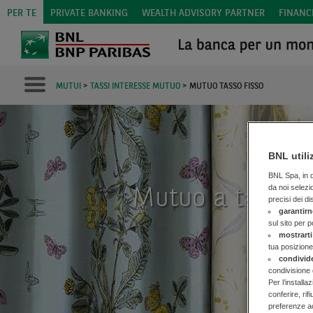
PER TE
PRIVATE BANKING
WEALTH ADVISORY PARTNER
FINANC
MUTUI
>
TASSI INTERESSE MUTUO
>
MUTUO TASSO FISSO
BNL utili
BNL Spa, in qu
da noi selezi
Mutuo a tasso f
precisi dei di
garantirn
sul sito per 
mostrarti
tua posizione
condivid
condivisione 
Per l’installa
conferire, rif
preferenze ac