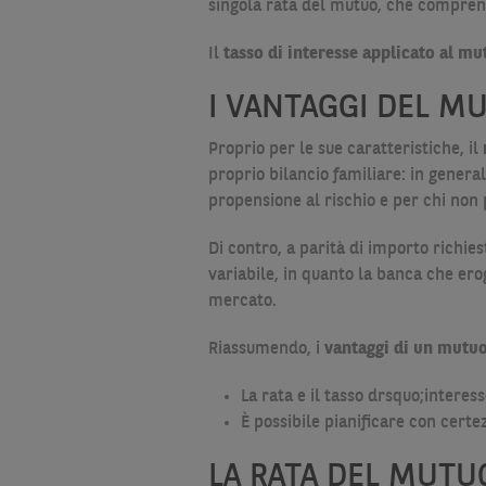
singola rata del mutuo, che comprende
Il
tasso di interesse applicato al m
I VANTAGGI DEL MU
Proprio per le sue caratteristiche, il
proprio bilancio familiare: in genera
propensione al rischio e per chi no
Di contro, a parità di importo richies
variabile, in quanto la banca che erog
mercato.
Riassumendo, i
vantaggi di un mutuo 
La rata e il tasso drsquo;interes
È possibile pianificare con cert
LA RATA DEL MUTUO