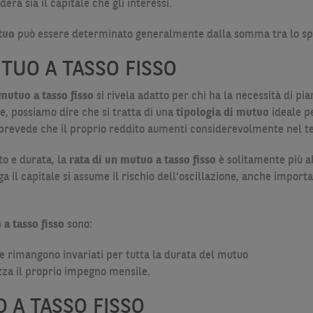
rà sia il capitale che gli interessi.
utuo
può essere determinato generalmente dalla somma tra lo spre
TUO A TASSO FISSO
mutuo a tasso fisso
si rivela adatto per chi ha la necessità di pia
le, possiamo dire che si tratta di una
tipologia di mutuo
ideale p
n prevede che il proprio reddito aumenti considerevolmente nel 
to e durata, la
rata di un mutuo a tasso fisso
è solitamente più al
a il capitale si assume il rischio dell’oscillazione, anche importa
a tasso fisso
sono:
se rimangono invariati per tutta la durata del mutuo
ezza il proprio impegno mensile.
 A TASSO FISSO