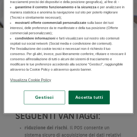
tracciamenti precisi dei dispositivi e della posizione geografica), al fine di: -
garantirne il corretto funzionamento e la sicurezza
e per analizzare in
maniera statistica e anonima la navigazione sul sito per poterlo migliorare
(Tecnici e strettamente necessari);
mostrarti offerte commerciali personalizzate
sulla base dei tuoi
interessi, delle preferenze da te manifestate e della tua posizione (Offerte
commerciali personalizzate);
BNL GRUPPO BNP
condividere informazioni
e farti visualizzare sul nostro sito contenuti
ospitati sui social network (Social media e condivisione dei contenuti).
PARIBAS, METTE A
Per l’installazione dei cookie tecnici e necessari non è richiesto il tuo
consenso. Per gli altri, invece, puoi liberamente conferire, rifiutare e revocare il
DISPOSIZIONE DELLA
consenso all’installazione di tutti o alcuni dei sistemi di tracciamento e
modificare le tue preferenze accedendo alla sezione “Gestisci”, raggiungibile
attraverso la Cookie Policy o attraverso questo banner.
PUBBLICA
Visualizza Cookie Policy
AMMINISTRAZIONE UN
SERVIZIO POS ALTAMENTE
Gestisci
Accetta tutti
INNOVATIVO, CON I
SEGUENTI VANTAGGI:
riduzione dei rischi
. Il POS consente un
sistema sicuro di acquisizione dei dati relativi