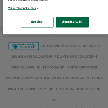
Policy o attraverso questo banner.
della clientela
Visualizza Cookie Policy
Delegazione di pagamento dipendenti pubblici e
statali - condizioni offerte alla generalità della
Gestisci
Accetta tutti
clientela
DATI SOCIETARI
PROSPETTI BNL
CERTIFICATE E
OBBLIGAZIONI IN COLLOCAMENTO
RECLAMI-RICORSI-CONCILIAZIONE
WHISTLEBLOWING
RICHIESTA DOCUMENTI
ARBITRO CONTROVERSIE
FINANZIARIE
PRIVACY
CARTA RESPONSABILITÀ DATI PERSONALI
NOTE LEGALI
CONTATTI ISTITUZIONALI
PSD2
DAC6
ACCESSIBILITÀ
COOKIE
PREFERENZE
COOKIE: