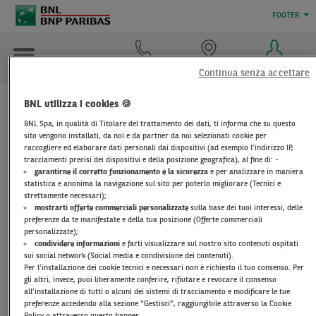
FOOTER
Contattaci
Dove Siamo
Accedi
Continua senza accettare
BNL utilizza i cookies 🍪
DOCUMENTI DI
BNL Spa, in qualità di Titolare del trattamento dei dati, ti informa che su questo
sito vengono installati, da noi e da partner da noi selezionati cookie per
TRASPARENZA
raccogliere ed elaborare dati personali dai dispositivi (ad esempio l’indirizzo IP,
tracciamenti precisi dei dispositivi e della posizione geografica), al fine di: -
garantirne il corretto funzionamento e la sicurezza
e per analizzare in maniera
statistica e anonima la navigazione sul sito per poterlo migliorare (Tecnici e
BNL FINANCE
strettamente necessari);
mostrarti offerte commerciali personalizzate
sulla base dei tuoi interessi, delle
preferenze da te manifestate e della tua posizione (Offerte commerciali
personalizzate);
Cessione del quinto dipendenti privati e
condividere informazioni
e farti visualizzare sul nostro sito contenuti ospitati
parapubblici - condizioni offerte alla generalità della
sui social network (Social media e condivisione dei contenuti).
clientela
Per l’installazione dei cookie tecnici e necessari non è richiesto il tuo consenso. Per
gli altri, invece, puoi liberamente conferire, rifiutare e revocare il consenso
Cessione del quinto per pensionati e dipendenti
all’installazione di tutti o alcuni dei sistemi di tracciamento e modificare le tue
preferenze accedendo alla sezione “Gestisci”, raggiungibile attraverso la Cookie
pubblici e statali - condizioni offerte alla generalità