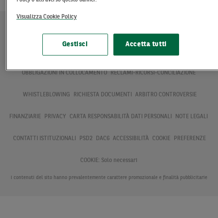
Carta BNL Credit (IEBCC) fido Euro 4.000
Visualizza Cookie Policy
Gestisci
Accetta tutti
DATI SOCIETARI
PROSPETTI BNL
CERTIFICATE E
OBBLIGAZIONI IN COLLOCAMENTO
RECLAMI-RICORSI-CONCILIAZIONE
WHISTLEBLOWING
RICHIESTA DOCUMENTI
ARBITRO CONTROVERSIE
FINANZIARIE
PRIVACY
CARTA RESPONSABILITÀ DATI PERSONALI
NOTE LEGALI
CONTATTI ISTITUZIONALI
PSD2
DAC6
ACCESSIBILITÀ
COOKIE
PREFERENZE
COOKIE:
Solo necessari
I contenuti del sito hanno prevalentemente carattere promozionale e finalità pubblicitarie