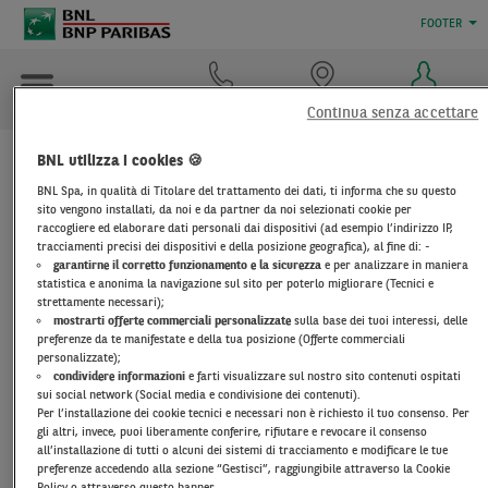
FOOTER
Contattaci
Dove Siamo
Accedi
Continua senza accettare
BNL utilizza i cookies 🍪
DOCUMENTI DI
BNL Spa, in qualità di Titolare del trattamento dei dati, ti informa che su questo
sito vengono installati, da noi e da partner da noi selezionati cookie per
TRASPARENZA
raccogliere ed elaborare dati personali dai dispositivi (ad esempio l’indirizzo IP,
tracciamenti precisi dei dispositivi e della posizione geografica), al fine di: -
garantirne il corretto funzionamento e la sicurezza
e per analizzare in maniera
statistica e anonima la navigazione sul sito per poterlo migliorare (Tecnici e
FINDOMESTIC
strettamente necessari);
mostrarti offerte commerciali personalizzate
sulla base dei tuoi interessi, delle
preferenze da te manifestate e della tua posizione (Offerte commerciali
personalizzate);
Informazione Europee di base sul credito ai
condividere informazioni
e farti visualizzare sul nostro sito contenuti ospitati
consumatori - Linea di credito con carta
sui social network (Social media e condivisione dei contenuti).
Per l’installazione dei cookie tecnici e necessari non è richiesto il tuo consenso. Per
Carta BNL Credit (IEBCC) fido Euro 5.000
gli altri, invece, puoi liberamente conferire, rifiutare e revocare il consenso
all’installazione di tutti o alcuni dei sistemi di tracciamento e modificare le tue
Carta BNL Credit (IEBCC) fido Euro 3.000
preferenze accedendo alla sezione “Gestisci”, raggiungibile attraverso la Cookie
Policy o attraverso questo banner.