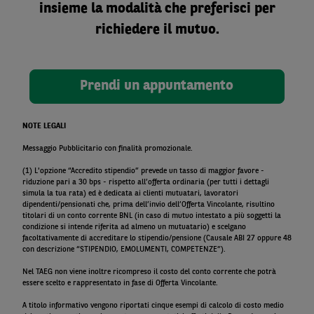
insieme la modalità che preferisci per
richiedere il mutuo.
Prendi un appuntamento
NOTE LEGALI
Messaggio Pubblicitario con finalità promozionale.
(1) L'opzione “Accredito stipendio” prevede un tasso di maggior favore -
riduzione pari a 30 bps - rispetto all’offerta ordinaria (per tutti i dettagli
simula la tua rata) ed è dedicata ai clienti mutuatari, lavoratori
dipendenti/pensionati che, prima dell’invio dell’Offerta Vincolante, risultino
titolari di un conto corrente BNL (in caso di mutuo intestato a più soggetti la
condizione si intende riferita ad almeno un mutuatario) e scelgano
facoltativamente di accreditare lo stipendio/pensione (Causale ABI 27 oppure 48
con descrizione “STIPENDIO, EMOLUMENTI, COMPETENZE”).
Nel TAEG non viene inoltre ricompreso il costo del conto corrente che potrà
essere scelto e rappresentato in fase di Offerta Vincolante.
A titolo informativo vengono riportati cinque esempi di calcolo di costo medio