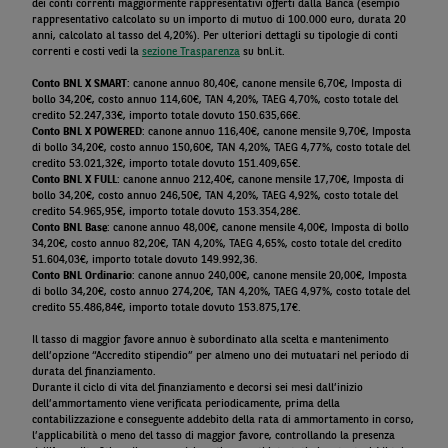
dei conti correnti maggiormente rappresentativi offerti dalla Banca (esempio
rappresentativo calcolato su un importo di mutuo di 100.000 euro, durata 20
anni, calcolato al tasso del 4,20%).
Per ulteriori dettagli su tipologie di conti
correnti e costi vedi la
sezione Trasparenza
su bnl.it.
Conto BNL X SMART
: canone annuo 80,40€, canone mensile 6,70€, Imposta di
bollo 34,20€, costo annuo 114,60€, TAN 4,20%, TAEG 4,70%, costo totale del
credito 52.247,33€, importo totale dovuto 150.635,66€.
Conto BNL X POWERED
: canone annuo 116,40€, canone mensile 9,70€, Imposta
di bollo 34,20€, costo annuo 150,60€, TAN 4,20%, TAEG 4,77%, costo totale del
credito 53.021,32€, importo totale dovuto 151.409,65€.
Conto BNL X FULL
: canone annuo 212,40€, canone mensile 17,70€, Imposta di
bollo 34,20€, costo annuo 246,50€, TAN 4,20%, TAEG 4,92%, costo totale del
credito 54.965,95€, importo totale dovuto 153.354,28€.
Conto BNL Base
: canone annuo 48,00€, canone mensile 4,00€, Imposta di bollo
34,20€, costo annuo 82,20€, TAN 4,20%, TAEG 4,65%, costo totale del credito
51.604,03€, importo totale dovuto 149.992,36.
Conto BNL Ordinario
: canone annuo 240,00€, canone mensile 20,00€, Imposta
di bollo 34,20€, costo annuo 274,20€, TAN 4,20%, TAEG 4,97%, costo totale del
credito 55.486,84€, importo totale dovuto 153.875,17€.
Il tasso di maggior favore annuo è subordinato alla scelta e mantenimento
dell’opzione “Accredito stipendio” per almeno uno dei mutuatari nel periodo di
durata del finanziamento.
Durante il ciclo di vita del finanziamento e decorsi sei mesi dall’inizio
dell’ammortamento viene verificata periodicamente, prima della
contabilizzazione e conseguente addebito della rata di ammortamento in corso,
l’applicabilità o meno del tasso di maggior favore, controllando la presenza