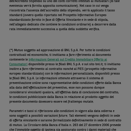
dell’Accredito Stipendio su uno dei conti correnti intestati ai mutuatari (di tale
evenienza verrà fornita apposita comunicazione). Nel caso in cui venga
riscontrata l’assenza dell’accredito dello stipendio, verrà applicato il tasso
standard (ovvero quello riportato nel Prospetto Informativo Europeo
standardizzato fornito in fase di Offerta Vincolante e in sede di stipula,
nell’allegato dedicato che contiene le condizioni ordinarie) a decorrere dalla
rata immediatamente successiva a quella della suddetta verifica.
(*) Mutuo soggetto ad approvazione di BNL S.p.A. Per tutte le condizioni
contrattuali ed economiche, ti invitiamo a fare riferimento al documento
contenente le
Informazioni Generali sul Credito Immobiliare Offerto ai
Consumatori
disponibille presso le filiali BNL S.p.A. e sul sito bnl.it; ti invitiamo
inoltre a fare riferimento al contratto nonché al PIES (prospetto informativo
europeo standardizzato) con le informazioni personalizzate, disponibili presso
le filiali BNL S.p.A. Le informazioni ottenute attraverso il sistema di
preventivazione online sono rappresentative delle condizioni offerte dalla Banca
alla data dell’effettuazione del preventivo, esse non possono dunque
considerarsi vincolanti qualora, all’effettiva data di conclusione del contratto,
le condizioni pubblicizzate dalla Banca in relazione al prodotto oggetto del
presente documento dovessero essere nel frattempo mutate.
Parametri e tassi si riferiscono alle condizioni in vigore alla data odierna e
sono soggetti a possibili variazioni future. Tali elementi vengono definiti in sede
di offerta vincolante e saranno formalizzate definitivamente in sede di contratto
di mutuo. La Circolare della Banca d’Italia n. 263 del 27 dicembre 2006 prevede
che l’immobile oggetto di ipoteca sia assicurato contro i danni materiali che