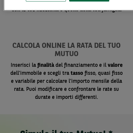
trovare una
soluzione di finanziamento in linea
con le tue necessità
e quelle della tua famiglia.
CALCOLA ONLINE LA RATA DEL TUO
MUTUO
Inserisci la
finalità
del finanziamento e il
valore
dell’immobile e scegli tra
tasso
fisso, quasi fisso
e variabile per calcolare l’importo mensile della
rata. Puoi modificare e confrontare le rate su
durate e importi differenti.