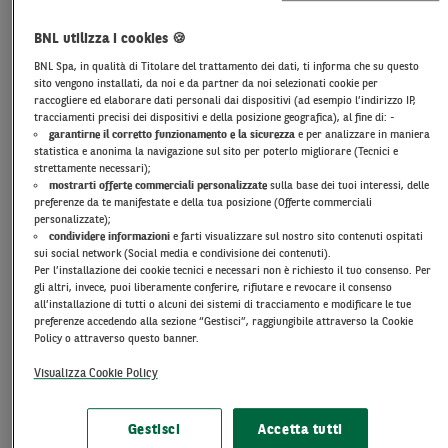
BNL utilizza i cookies 🍪
BNL Spa, in qualità di Titolare del trattamento dei dati, ti informa che su questo
sito vengono installati, da noi e da partner da noi selezionati cookie per
raccogliere ed elaborare dati personali dai dispositivi (ad esempio l’indirizzo IP,
tracciamenti precisi dei dispositivi e della posizione geografica), al fine di: -
Calcola la rata
garantirne il corretto funzionamento e la sicurezza
e per analizzare in maniera
statistica e anonima la navigazione sul sito per poterlo migliorare (Tecnici e
strettamente necessari);
Scegli come richiederlo
mostrarti offerte commerciali personalizzate
sulla base dei tuoi interessi, delle
preferenze da te manifestate e della tua posizione (Offerte commerciali
personalizzate);
condividere informazioni
e farti visualizzare sul nostro sito contenuti ospitati
sui social network (Social media e condivisione dei contenuti).
Per l’installazione dei cookie tecnici e necessari non è richiesto il tuo consenso. Per
gli altri, invece, puoi liberamente conferire, rifiutare e revocare il consenso
all’installazione di tutti o alcuni dei sistemi di tracciamento e modificare le tue
preferenze accedendo alla sezione “Gestisci”, raggiungibile attraverso la Cookie
Policy o attraverso questo banner.
BNL ti accompagna nella scelta del mutuo
,
Visualizza Cookie Policy
proponendoti le
diverse tipologie
di mutuo (a
tasso fisso e tasso variabile) e aiutandoti a
Gestisci
Accetta tutti