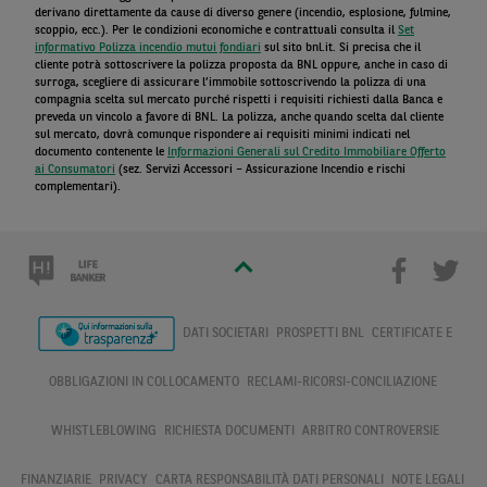
derivano direttamente da cause di diverso genere (incendio, esplosione, fulmine,
scoppio, ecc.). Per le condizioni economiche e contrattuali consulta il
Set
informativo Polizza incendio mutui fondiari
sul sito bnl.it. Si precisa che il
cliente potrà sottoscrivere la polizza proposta da BNL oppure, anche in caso di
surroga, scegliere di assicurare l’immobile sottoscrivendo la polizza di una
compagnia scelta sul mercato purché rispetti i requisiti richiesti dalla Banca e
preveda un vincolo a favore di BNL. La polizza, anche quando scelta dal cliente
sul mercato, dovrà comunque rispondere ai requisiti minimi indicati nel
documento contenente le
Informazioni Generali sul Credito Immobiliare Offerto
ai Consumatori
(sez. Servizi Accessori – Assicurazione Incendio e rischi
complementari).
DATI SOCIETARI
PROSPETTI BNL
CERTIFICATE E
OBBLIGAZIONI IN COLLOCAMENTO
RECLAMI-RICORSI-CONCILIAZIONE
WHISTLEBLOWING
RICHIESTA DOCUMENTI
ARBITRO CONTROVERSIE
FINANZIARIE
PRIVACY
CARTA RESPONSABILITÀ DATI PERSONALI
NOTE LEGALI